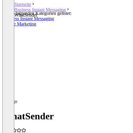
Startseite
Business Instant Messaging
In den folgenden Kategorien gelistet:
WhatSender
Business Instant Messaging
Mobile Marketing
WhatSender