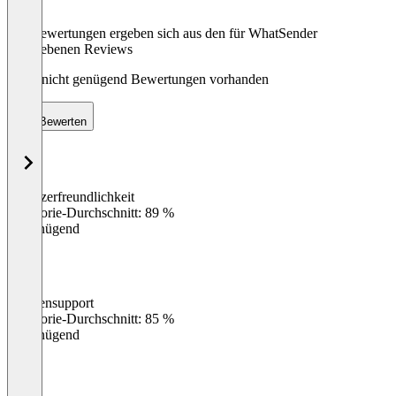
Die Bewertungen ergeben sich aus den für WhatSender
abgegebenen Reviews
Noch nicht genügend Bewertungen vorhanden
Bewerten
Benutzerfreundlichkeit
0
%
Kategorie-Durchschnitt: 89 %
Ungenügend
Kundensupport
0
%
Kategorie-Durchschnitt: 85 %
Ungenügend