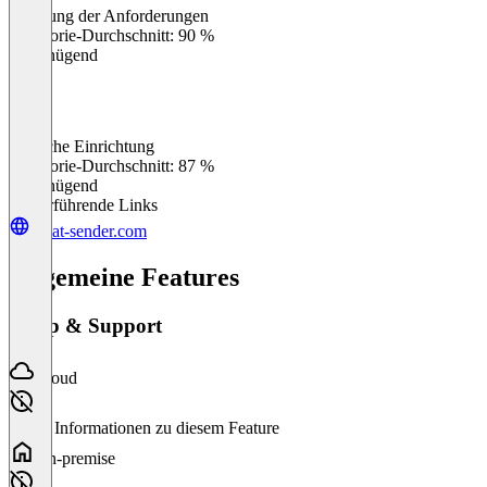
Erfüllung der Anforderungen
0
%
Kategorie-Durchschnitt: 90 %
Ungenügend
Einfache Einrichtung
0
%
Kategorie-Durchschnitt: 87 %
Ungenügend
Weiterführende Links
what-sender.com
Allgemeine Features
Setup & Support
Cloud
Keine Informationen zu diesem Feature
On-premise