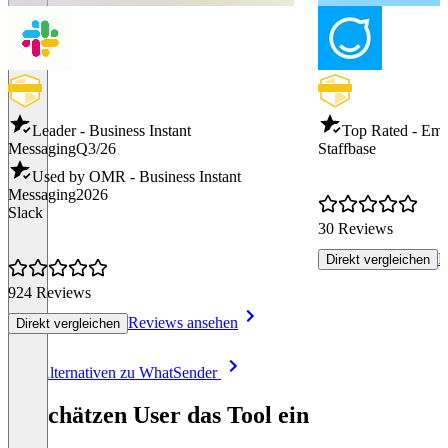
Leader - Business Instant
Top Rated - Emp
Messaging
Q3/26
Staffbase
Used by OMR - Business Instant
Messaging
2026
Slack
30 Reviews
R
Direkt vergleichen
924 Reviews
Reviews ansehen
Direkt vergleichen
Item
Alle Alternativen zu WhatSender
1
of
So schätzen User das Tool ein
8