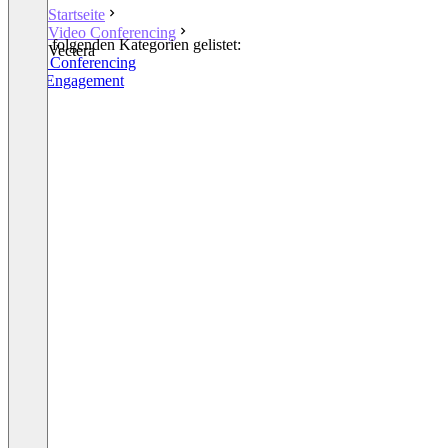
Startseite
Video Conferencing
In den folgenden Kategorien gelistet:
Vectera
Video Conferencing
Sales Engagement