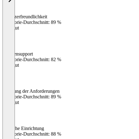
Benutzerfreundlichkeit
0
%
Kategorie-Durchschnitt: 89 %
Sehr gut
Kundensupport
0
%
Kategorie-Durchschnitt: 82 %
Sehr gut
Erfüllung der Anforderungen
0
%
Kategorie-Durchschnitt: 89 %
Sehr gut
Einfache Einrichtung
0
%
Kategorie-Durchschnitt: 88 %