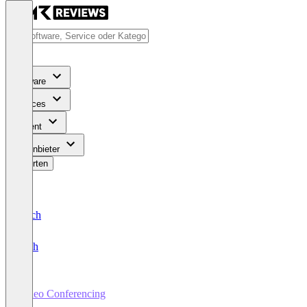
Software
Services
Content
Für Anbieter
Bewerten
Deutsch
English
Video Conferencing