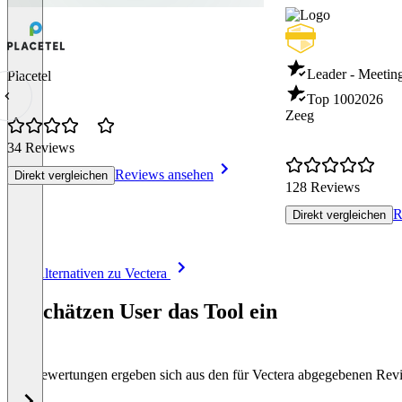
Leader - Meeti
Placetel
Top 100
2026
Zeeg
34 Reviews
Reviews ansehen
Direkt vergleichen
128 Reviews
R
Direkt vergleichen
Item
Alle Alternativen zu Vectera
1
of
So schätzen User das Tool ein
8
Die Bewertungen ergeben sich aus den für Vectera abgegebenen Rev