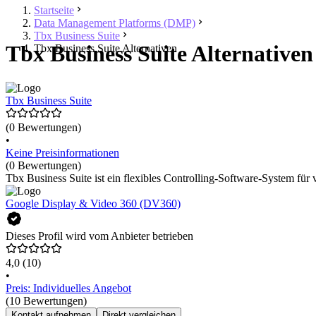
Startseite
Data Management Platforms (DMP)
Tbx Business Suite
Tbx Business Suite Alternativen
Tbx Business Suite Alternativen
Tbx Business Suite
(0 Bewertungen)
•
Keine Preisinformationen
(0 Bewertungen)
Tbx Business Suite ist ein flexibles Controlling-Software-System für 
Google Display & Video 360 (DV360)
Dieses Profil wird vom Anbieter betrieben
4,0
(10)
•
Preis: Individuelles Angebot
(10 Bewertungen)
Kontakt aufnehmen
Direkt vergleichen