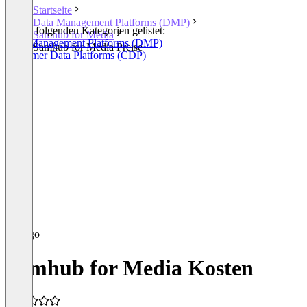
Startseite
Data Management Platforms (DMP)
In den folgenden Kategorien gelistet:
Samhub for Media
Data Management Platforms (DMP)
Samhub for Media Preise
Customer Data Platforms (CDP)
Samhub for Media Kosten