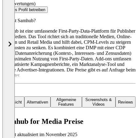
(0 Bewertungen)
Dieses Profil betreiben
Was ist Samhub?
Samhub ist eine umfassende First-Party-Data-Plattform für Publisher
und Medien. Das Tool richtet sich an traditionelle Medien, Online-
Medien und Retail Media und hilft dabei, CPM-Levels zu steigern
und Kosten zu senken. Es kombiniert eine DMP mit einer CDP
sowie Datenanreicherung (Kontext-, Interessen- und Zensusdaten)
zur maximalen Nutzung von First-Party-Daten. Add-ons umfassen
automatisierte Kampagnenberichte, ein Marktanalyse-Tool und
direkte Advertiser-Integrationen. Die Preise gibt es auf Anfrage beim
Anbieter.
Allgemeine
Screenshots &
Übersicht
Alternativen
Reviews
Features
Videos
Samhub for Media Preise
Zuletzt aktualisiert im November 2025