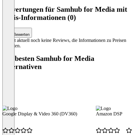
Item
1
Bewertungen für Samhub for Media mit
of
Preis-Informationen (0)
0
Bewerten
Es gibt aktuell noch keine Reviews, die Informationen zu Preisen
enthalten.
Die besten Samhub for Media
Alternativen
Google Display & Video 360 (DV360)
Amazon DSP