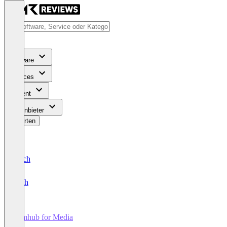
Software
Services
Content
Für Anbieter
Bewerten
Deutsch
English
Samhub for Media