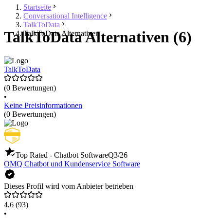
Startseite
Conversational Intelligence
TalkToData
TalkToData Alternativen (6)
TalkToData Alternativen
TalkToData
(0 Bewertungen)
•
Keine Preisinformationen
(0 Bewertungen)
Top Rated - Chatbot Software
Q3/26
OMQ Chatbot und Kundenservice Software
Dieses Profil wird vom Anbieter betrieben
4,6
(93)
•