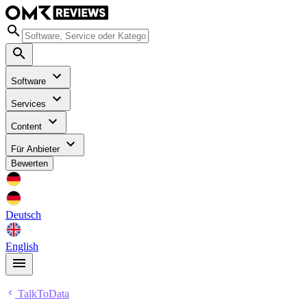
Software
Services
Content
Für Anbieter
Bewerten
Deutsch
English
TalkToData