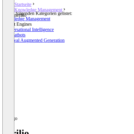
Startseite
Knowledge Management
In den folgenden Kategorien gelistet:
nerilio
Knowledge Management
Insight Engines
Conversational Intelligence
KI Chatbots
Retrieval Augmented Generation
nerilio