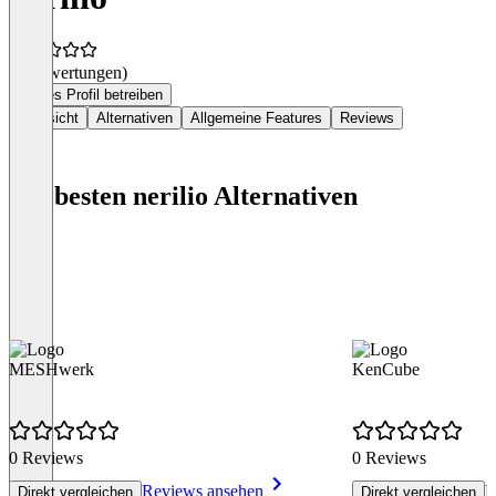
(0 Bewertungen)
Dieses Profil betreiben
Übersicht
Alternativen
Allgemeine Features
Reviews
Die besten nerilio Alternativen
MESHwerk
KenCube
0 Reviews
0 Reviews
Reviews ansehen
R
Direkt vergleichen
Direkt vergleichen