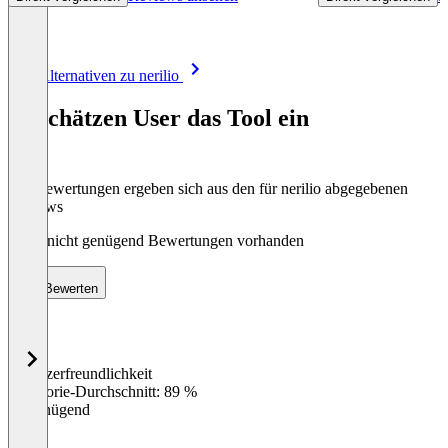
Item
Alle Alternativen zu nerilio
1
of
So schätzen User das Tool ein
8
Die Bewertungen ergeben sich aus den für nerilio abgegebenen
Reviews
Noch nicht genügend Bewertungen vorhanden
Bewerten
Benutzerfreundlichkeit
0
%
Kategorie-Durchschnitt: 89 %
Ungenügend