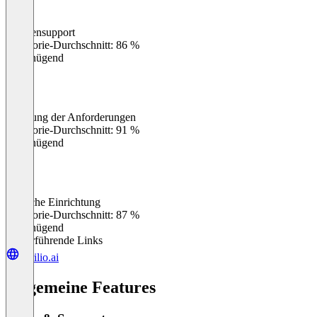
Kundensupport
0
%
Kategorie-Durchschnitt: 86 %
Ungenügend
Erfüllung der Anforderungen
0
%
Kategorie-Durchschnitt: 91 %
Ungenügend
Einfache Einrichtung
0
%
Kategorie-Durchschnitt: 87 %
Ungenügend
Weiterführende Links
nerilio.ai
Allgemeine Features