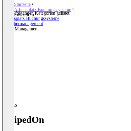
Startseite
Arbeitsplatz-Buchungssysteme
In den folgenden Kategorien gelistet:
SwipedOn
Arbeitsplatz-Buchungssysteme
Besuchermanagement
Space Management
SwipedOn