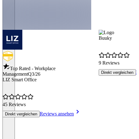
Buuky
9 Reviews
Top Rated - Workplace
R
Direkt vergleichen
Management
Q3/26
LIZ Smart Office
45 Reviews
Reviews ansehen
Direkt vergleichen