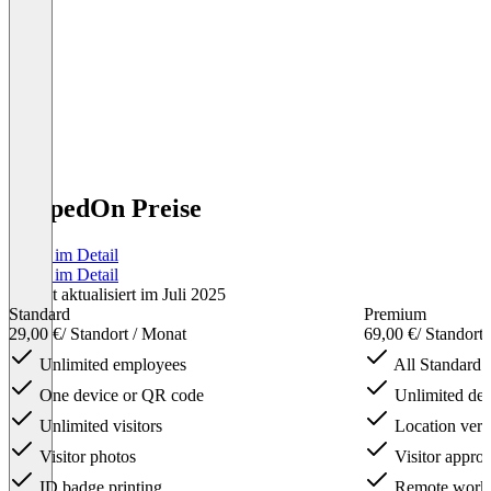
SwipedOn Preise
Preise im Detail
Preise im Detail
Zuletzt aktualisiert im Juli 2025
Standard
Premium
29,00 €
/ Standort / Monat
69,00 €
/ Standort
Unlimited employees
All Standard f
One device or QR code
Unlimited dev
Unlimited visitors
Location verif
Visitor photos
Visitor approv
ID badge printing
Remote work