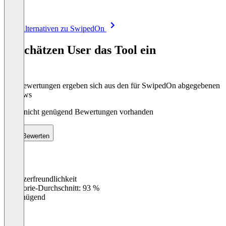
Item
Alle Alternativen zu SwipedOn
1
of
So schätzen User das Tool ein
8
Die Bewertungen ergeben sich aus den für SwipedOn abgegebenen
Reviews
Noch nicht genügend Bewertungen vorhanden
Bewerten
Benutzerfreundlichkeit
0
%
Kategorie-Durchschnitt: 93 %
Ungenügend