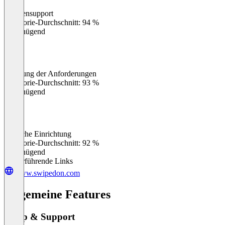
Kundensupport
0
%
Kategorie-Durchschnitt: 94 %
Ungenügend
Erfüllung der Anforderungen
0
%
Kategorie-Durchschnitt: 93 %
Ungenügend
Einfache Einrichtung
0
%
Kategorie-Durchschnitt: 92 %
Ungenügend
Weiterführende Links
www.swipedon.com
Allgemeine Features
Setup & Support