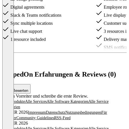
Digital agreements
Employee ro
Slack & Teams notifications
Live display of
Sync multiple locations
Customer suc
Live chat support
3 resources 
1 resource included
Delivery man
SMS notificat
Item
1
of
3
SwipedOn Erfahrungen & Reviews (0)
Bewerten
Sei ein Vorreiter und schreibe die erste Review.
Alle Produkte
Alle Services
Alle Software Kategorien
Alle Service
Kategorien
© OMR 2026
Impressum
Datenschutz
Nutzungsbedingungen
Für
Anbieter
Community Guidelines
RSS-Feed
© OMR 2026
Alle Produkte
Alle Services
Alle Software Kategorien
Alle Service