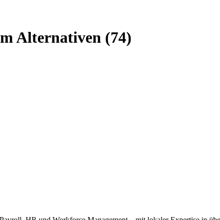
m Alternativen (74)
m Payroll, HR und Workforce Management – mit lokaler Expertise in üb