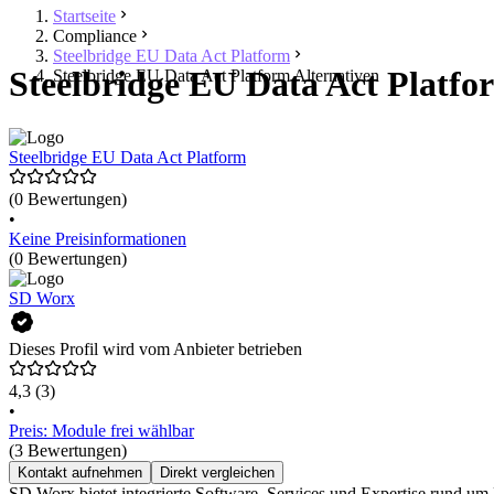
Startseite
Compliance
Steelbridge EU Data Act Platform
Steelbridge EU Data Act Platfor
Steelbridge EU Data Act Platform Alternativen
Steelbridge EU Data Act Platform
(0 Bewertungen)
•
Keine Preisinformationen
(0 Bewertungen)
SD Worx
Dieses Profil wird vom Anbieter betrieben
4,3
(3)
•
Preis: Module frei wählbar
(3 Bewertungen)
Kontakt aufnehmen
Direkt vergleichen
SD Worx bietet integrierte Software, Services und Expertise rund u