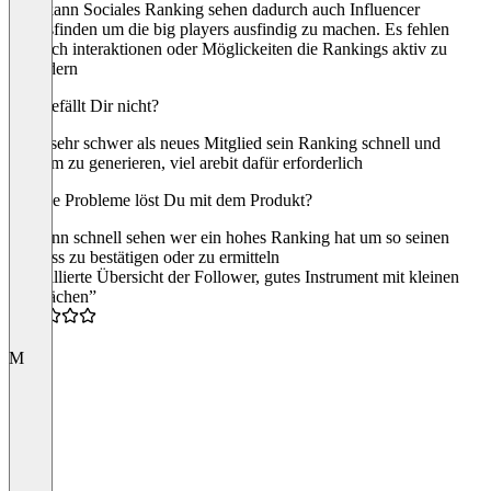
Man kann Sociales Ranking sehen dadurch auch Influencer
herausfinden um die big players ausfindig zu machen. Es fehlen
dennoch interaktionen oder Möglickeiten die Rankings aktiv zu
verändern
Was gefällt Dir nicht?
Es ist sehr schwer als neues Mitglied sein Ranking schnell und
bequem zu generieren, viel arebit dafür erforderlich
Welche Probleme löst Du mit dem Produkt?
Ich kann schnell sehen wer ein hohes Ranking hat um so seinen
Einfluss zu bestätigen oder zu ermitteln
“Detaillierte Übersicht der Follower, gutes Instrument mit kleinen
Schwächen”
3.0
M