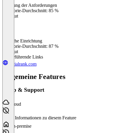
Erfüllung der Anforderungen
0
%
Kategorie-Durchschnitt: 85 %
Sehr gut
Einfache Einrichtung
0
%
Kategorie-Durchschnitt: 87 %
Sehr gut
Weiterführende Links
socialrank.com
Allgemeine Features
Setup & Support
Cloud
Keine Informationen zu diesem Feature
On-premise