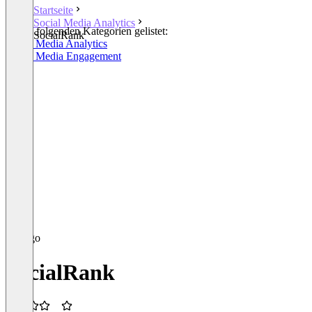
Startseite
Social Media Analytics
In den folgenden Kategorien gelistet:
SocialRank
Social Media Analytics
Social Media Engagement
SocialRank