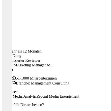
Vor mehr als 12 Monaten
Trung Dung
Verifizierter Reviewer
Online MArketing Manager
bei
Arvato
51-1000 Mitarbeiter:innen
Branche: Management Consulting
Use cases:
Social Media Analytics
Social Media Engagement
Was gefällt Dir am besten?