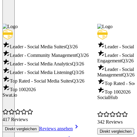
Leader - Social Media Suites
Q3/26
Leader - Social
Leader - Community Management
Q3/26
Leader - Social
Engagement
Q3/26
Leader - Social Media Analytics
Q3/26
Leader - Social
Leader - Social Media Listening
Q3/26
Management
Q3/26
Top Rated - Social Media Suites
Q3/26
Top Rated - Soci
Top 100
2026
Top 100
2026
Swat.io
SocialHub
417 Reviews
342 Reviews
Reviews ansehen
Direkt vergleichen
R
Direkt vergleichen
Item