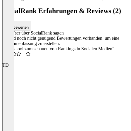
Item
1
SocialRank Erfahrungen & Reviews (2)
of
3
Bewerten
Was User über SocialRank sagen
Es sind noch nicht genügend Bewertungen vorhanden, um eine
Zusammenfassung zu erstellen.
“Gutes tool zum schauen von Rankings in Socialen Medien”
3.5
TD