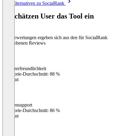
Alle Alternativen zu SocialRank
1
of
So schätzen User das Tool ein
8
Die Bewertungen ergeben sich aus den für SocialRank
abgegebenen Reviews
Benutzerfreundlichkeit
0
%
Kategorie-Durchschnitt: 88 %
Sehr gut
Kundensupport
0
%
Kategorie-Durchschnitt: 86 %
Sehr gut