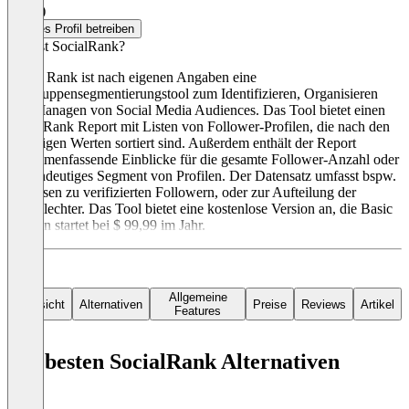
3,3
(2)
Dieses Profil betreiben
Was ist SocialRank?
Social Rank ist nach eigenen Angaben eine
Zielgruppensegmentierungstool zum Identifizieren, Organisieren
und Managen von Social Media Audiences. Das Tool bietet einen
SocialRank Report mit Listen von Follower-Profilen, die nach den
jeweiligen Werten sortiert sind. Außerdem enthält der Report
zusammenfassende Einblicke für die gesamte Follower-Anzahl oder
ein eindeutiges Segment von Profilen. Der Datensatz umfasst bspw.
Analysen zu verifizierten Followern, oder zur Aufteilung der
Geschlechter. Das Tool bietet eine kostenlose Version an, die Basic
Version startet bei $ 99,99 im Jahr.
Allgemeine
Übersicht
Alternativen
Preise
Reviews
Artikel
Features
Die besten SocialRank Alternativen