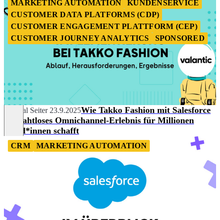
MARKETING AUTOMATION
KUNDENSERVICE
CUSTOMER DATA PLATFORMS (CDP)
CUSTOMER ENGAGEMENT PLATTFORM (CEP)
CUSTOMER JOURNEY ANALYTICS
SPONSORED
Wie Takko Fashion mit Salesforce
Chantal Seiter
23.9.2025
ein nahtloses Omnichannel-Erlebnis für Millionen
Kund*innen schafft
CRM
MARKETING AUTOMATION