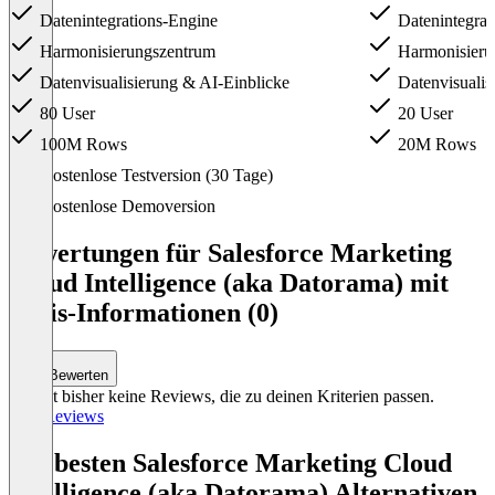
Datenintegrations-Engine
Datenintegrat
Harmonisierungszentrum
Harmonisieru
Datenvisualisierung & AI-Einblicke
Datenvisualis
80 User
20 User
100M Rows
20M Rows
Item
Kostenlose Testversion (30 Tage)
1
of
Kostenlose Demoversion
3
Bewertungen für Salesforce Marketing
Cloud Intelligence (aka Datorama) mit
Preis-Informationen (0)
Bewerten
Es gibt bisher keine Reviews, die zu deinen Kriterien passen.
Alle Reviews
Die besten Salesforce Marketing Cloud
Intelligence (aka Datorama) Alternativen