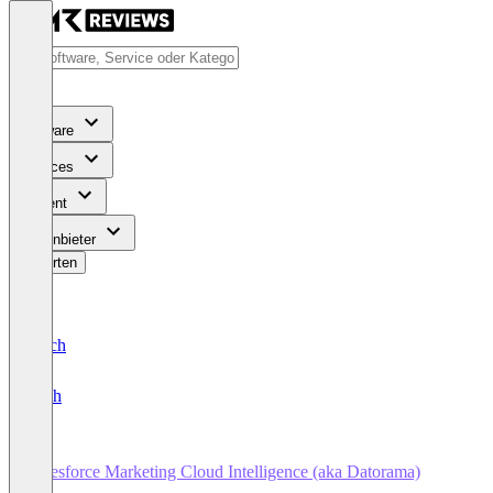
Software
Services
Content
Für Anbieter
Bewerten
Deutsch
English
Salesforce Marketing Cloud Intelligence (aka Datorama)