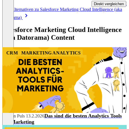
P
Direkt vergleichen
Item
Alle Alternativen zu Salesforce Marketing Cloud Intelligence (aka
1
Datorama)
of
8
Salesforce Marketing Cloud Intelligence
(aka Datorama) Content
CRM
MARKETING ANALYTICS
Das sind die besten Analytics Tools
Carolin Puls
13.2.2026
für Marketing