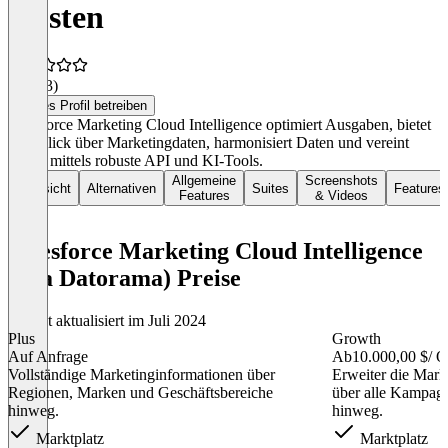
Kosten
4,5
(93)
Dieses Profil betreiben
Salesforce Marketing Cloud Intelligence optimiert Ausgaben, bietet
Überblick über Marketingdaten, harmonisiert Daten und vereint
Daten mittels robuste API und KI-Tools.
Allgemeine
Screenshots
Übersicht
Alternativen
Suites
Features
Features
& Videos
Salesforce Marketing Cloud Intelligence
(aka Datorama) Preise
Zuletzt aktualisiert im Juli 2024
Plus
Growth
Auf Anfrage
Ab
10.000,00 $
/ O
Vollständige Marketinginformationen über
Erweiter die Marke
Regionen, Marken und Geschäftsbereiche
über alle Kampagn
hinweg.
hinweg.
Marktplatz
Marktplatz