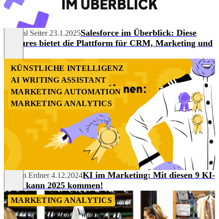
Salesforce im Überblick: Diese
Chantal Seiter
23.1.2025
Features bietet die Plattform für CRM, Marketing und
Co.
KÜNSTLICHE INTELLIGENZ
AI WRITING ASSISTANT
MARKETING AUTOMATION
MARKETING ANALYTICS
KI im Marketing: Mit diesen 9 KI-
Marvin Erdner
4.12.2024
Tools kann 2025 kommen!
MARKETING ANALYTICS