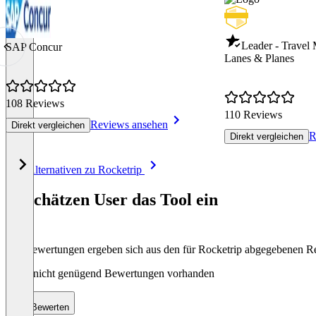
Leader - Travel
SAP Concur
Lanes & Planes
108 Reviews
110 Reviews
Reviews ansehen
Direkt vergleichen
R
Direkt vergleichen
Item
Alle Alternativen zu Rocketrip
1
of
So schätzen User das Tool ein
8
Die Bewertungen ergeben sich aus den für Rocketrip abgegebenen R
Noch nicht genügend Bewertungen vorhanden
Bewerten