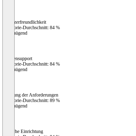
Benutzerfreundlichkeit
0
%
Kategorie-Durchschnitt: 84 %
Ungenügend
Kundensupport
0
%
Kategorie-Durchschnitt: 84 %
Ungenügend
Erfüllung der Anforderungen
0
%
Kategorie-Durchschnitt: 89 %
Ungenügend
Einfache Einrichtung
0
%