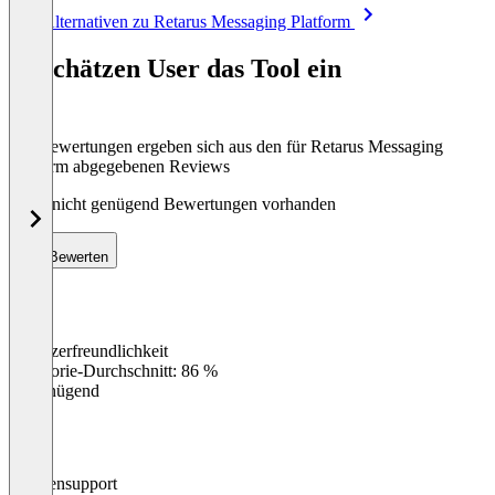
Item
Alle Alternativen zu Retarus Messaging Platform
1
of
So schätzen User das Tool ein
8
Die Bewertungen ergeben sich aus den für Retarus Messaging
Platform abgegebenen Reviews
Noch nicht genügend Bewertungen vorhanden
Bewerten
Benutzerfreundlichkeit
0
%
Kategorie-Durchschnitt: 86 %
Ungenügend
Kundensupport
0
%