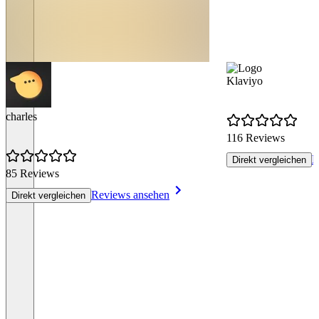
Klaviyo
charles
116 Reviews
R
Direkt vergleichen
85 Reviews
Reviews ansehen
Direkt vergleichen