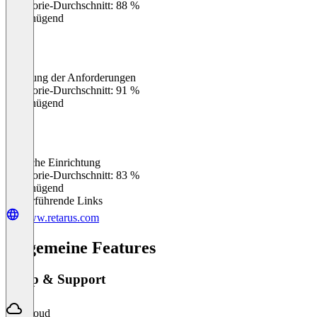
Kategorie-Durchschnitt: 88 %
Ungenügend
Erfüllung der Anforderungen
0
%
Kategorie-Durchschnitt: 91 %
Ungenügend
Einfache Einrichtung
0
%
Kategorie-Durchschnitt: 83 %
Ungenügend
Weiterführende Links
www.retarus.com
Allgemeine Features
Setup & Support
Cloud