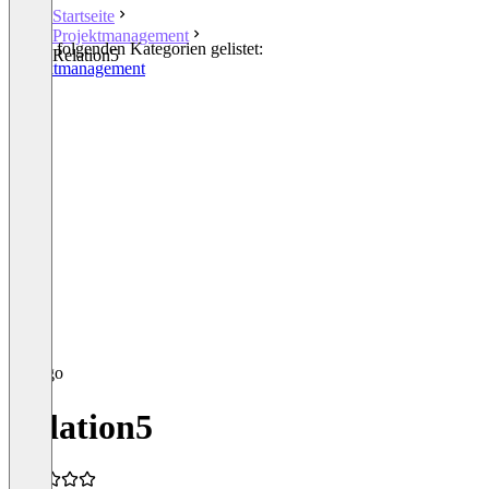
Startseite
Projektmanagement
In den folgenden Kategorien gelistet:
Relation5
Projektmanagement
OKR
Relation5