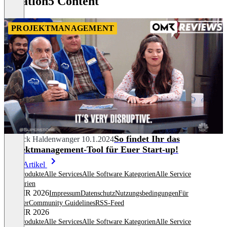
Relation5 Content
PROJEKTMANAGEMENT
So findet Ihr das
Yannick Haldenwanger
10.1.2024
Projektmanagement-Tool für Euer Start-up!
Mehr Artikel
Alle Produkte
Alle Services
Alle Software Kategorien
Alle Service
Kategorien
© OMR 2026
Impressum
Datenschutz
Nutzungsbedingungen
Für
Anbieter
Community Guidelines
RSS-Feed
© OMR 2026
Alle Produkte
Alle Services
Alle Software Kategorien
Alle Service