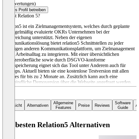
(0 Bewertungen)
Dieses Profil betreiben
Was ist Relation 5?
Relation5 ist ein Zielmanagementsystem, welches durch geplante
und regelmäßig evaluierte OKRs Unternehmen bei der
Zielerreichung unterstützt. Neben der eigenen
Kommunikationslösung bietet relation5 Schnittstellen zu jeder
beliebigen anderen Kommunikationsplattform, um Zielmanagement
in den Arbeitsalltag zu integrieren. Mit einer übersichtlichen
Benutzeroberfläche sowie durch DSGVO-konforme
Datenspeicherung eignet sich das Tool unter Anderem auch für
Start-ups. Aktuell bieten sie eine kostenlose Testversion mit allen
Features für bis zu 2 Monate an. Zusätzlich kann auch eine
unverbindliche Demoversion über die Webseite angefragt werden.
Allgemeine
Software
Übersicht
Alternativen
Preise
Reviews
Ar
Features
Guide
Die besten Relation5 Alternativen