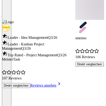
Leader - Idea Management
Q3/26
smenso
Leader - Kanban Project
Management
Q3/26
Top Rated - Project Management
Q3/26
106 Reviews
MeisterTask
R
Direkt vergleichen
197 Reviews
Reviews ansehen
Direkt vergleichen