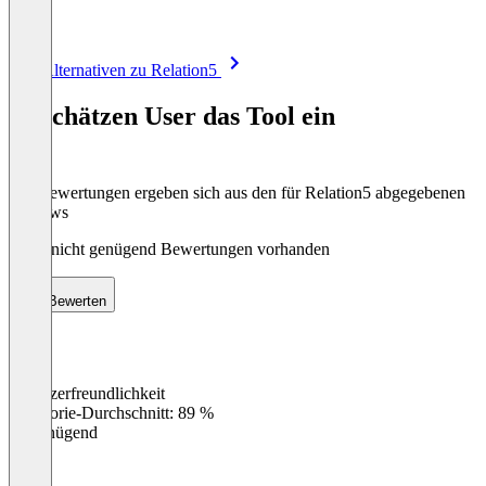
Item
Alle Alternativen zu Relation5
1
of
So schätzen User das Tool ein
8
Die Bewertungen ergeben sich aus den für Relation5 abgegebenen
Reviews
Noch nicht genügend Bewertungen vorhanden
Bewerten
Benutzerfreundlichkeit
0
%
Kategorie-Durchschnitt: 89 %
Ungenügend