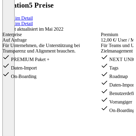
Relation5 Preise
Preise im Detail
Preise im Detail
Zuletzt aktualisiert im Mai 2022
Enterprise
Premium
Auf Anfrage
12,00 €
/ User / M
Für Unternehmen, die Unterstützung bei
Für Teams und Un
Transparenz und Alignment brauchen.
Zielmanagement v
PREMIUM Paket +
NEXT UNICO
Daten-Import
Tags
On-Boarding
Roadmap
Daten-Import 
Benutzerdefini
Vorrangiger S
On-Boarding (
Item