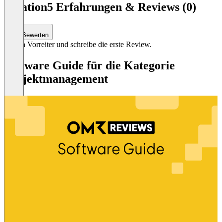
1
Relation5 Erfahrungen & Reviews (0)
of
3
Bewerten
Sei ein Vorreiter und schreibe die erste Review.
Software Guide für die Kategorie
Projektmanagement