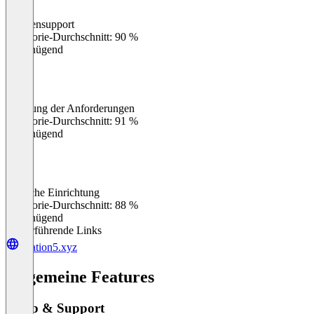
Kundensupport
0
%
Kategorie-Durchschnitt: 90 %
Ungenügend
Erfüllung der Anforderungen
0
%
Kategorie-Durchschnitt: 91 %
Ungenügend
Einfache Einrichtung
0
%
Kategorie-Durchschnitt: 88 %
Ungenügend
Weiterführende Links
relation5.xyz
Allgemeine Features
Setup & Support