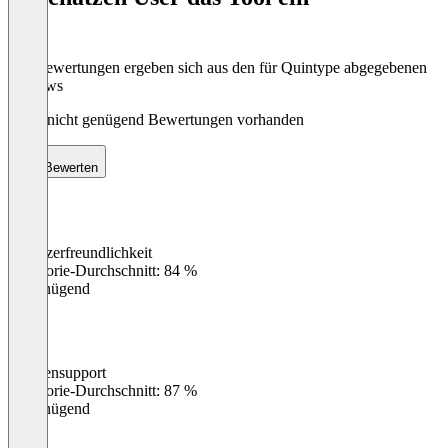
Die Bewertungen ergeben sich aus den für Quintype abgegebenen
Reviews
Noch nicht genügend Bewertungen vorhanden
Bewerten
Benutzerfreundlichkeit
0
%
Kategorie-Durchschnitt: 84 %
Ungenügend
Kundensupport
0
%
Kategorie-Durchschnitt: 87 %
Ungenügend