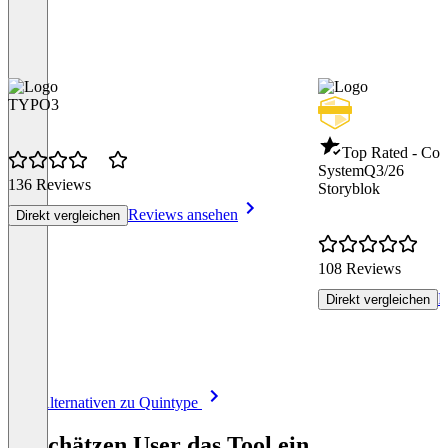
TYPO3
Top Rated - Co
System
Q3/26
136 Reviews
Storyblok
Reviews ansehen
Direkt vergleichen
108 Reviews
R
Direkt vergleichen
Item
Alle Alternativen zu Quintype
1
of
So schätzen User das Tool ein
8