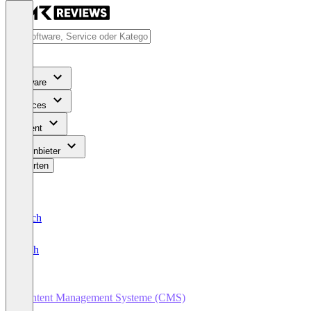
Software
Services
Content
Für Anbieter
Bewerten
Deutsch
English
Content Management Systeme (CMS)