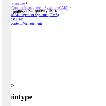
Startseite
Content Management Systeme (CMS)
In den folgenden Kategorien gelistet:
Quintype
Content Management Systeme (CMS)
Headless CMS
Web Content Management
Quintype