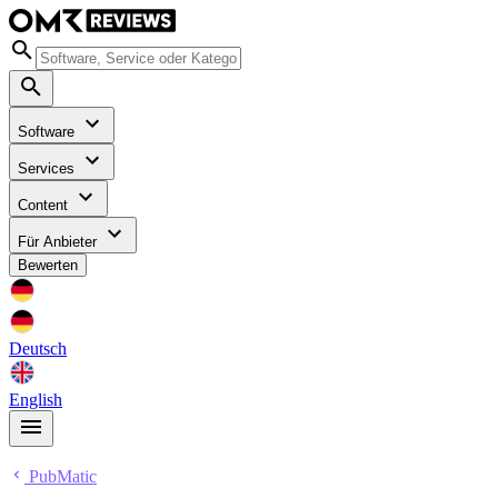
Software
Services
Content
Für Anbieter
Bewerten
Deutsch
English
PubMatic