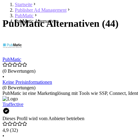
Startseite
Publisher Ad Management
PubMatic
PubMatic Alternativen (44)
PubMatic Alternativen
PubMatic
(0 Bewertungen)
•
Keine Preisinformationen
(0 Bewertungen)
PubMatic ist eine Marketinglösung mit Tools wie SSP, Connect, Iden
Traffective
Dieses Profil wird vom Anbieter betrieben
4,9
(32)
•