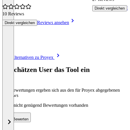
R
Direkt vergleichen
10 Reviews
Reviews ansehen
Direkt vergleichen
Item
Alle Alternativen zu Proyex
1
of
So schätzen User das Tool ein
8
Die Bewertungen ergeben sich aus den für Proyex abgegebenen
Reviews
Noch nicht genügend Bewertungen vorhanden
Bewerten