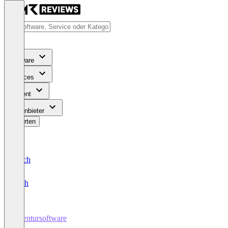
Software
Services
Content
Für Anbieter
Bewerten
Deutsch
English
Agentursoftware