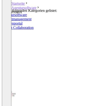
Startseite
Agentursoftware
In den folgenden Kategorien gelistet:
Proyex
Agentursoftware
Projektmanagement
Kundenportal
Project Collaboration