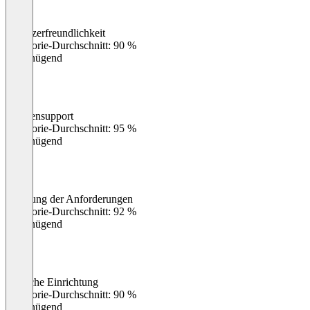
Benutzerfreundlichkeit
0
%
Kategorie-Durchschnitt: 90 %
Ungenügend
Kundensupport
0
%
Kategorie-Durchschnitt: 95 %
Ungenügend
Erfüllung der Anforderungen
0
%
Kategorie-Durchschnitt: 92 %
Ungenügend
Einfache Einrichtung
0
%
Kategorie-Durchschnitt: 90 %
Ungenügend