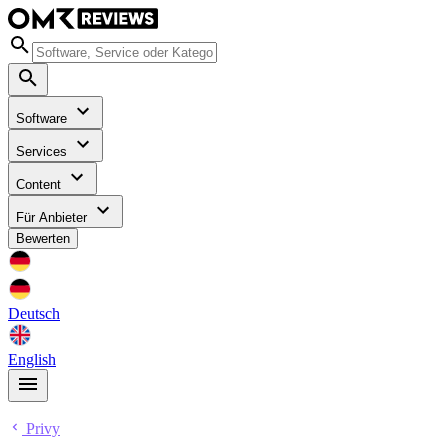
Software
Services
Content
Für Anbieter
Bewerten
Deutsch
English
Privy