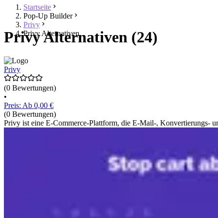
Startseite
Pop-Up Builder
Privy
Privy Alternativen (24)
Privy Alternativen
Privy
(0 Bewertungen)
•
Preis: Ab 0,00 €
(0 Bewertungen)
Privy ist eine E-Commerce-Plattform, die E-Mail-, Konvertierungs- 