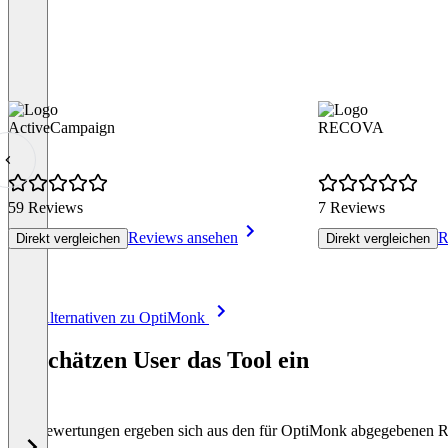
ActiveCampaign
RECOVA
59 Reviews
7 Reviews
Reviews ansehen
R
Direkt vergleichen
Direkt vergleichen
Item
Alle Alternativen zu OptiMonk
1
of
So schätzen User das Tool ein
8
Die Bewertungen ergeben sich aus den für OptiMonk abgegebenen 