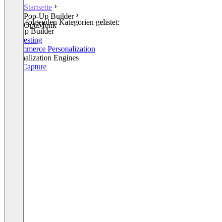
Startseite
Pop-Up Builder
In den folgenden Kategorien gelistet:
OptiMonk
Pop-Up Builder
A/B Testing
E-Commerce Personalization
Personalization Engines
Lead Capture
+1