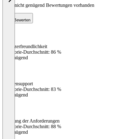
Noch nicht genügend Bewertungen vorhanden
Bewerten
Benutzerfreundlichkeit
0
%
Kategorie-Durchschnitt: 86 %
Ungenügend
Kundensupport
0
%
Kategorie-Durchschnitt: 83 %
Ungenügend
Erfüllung der Anforderungen
0
%
Kategorie-Durchschnitt: 88 %
Ungenügend