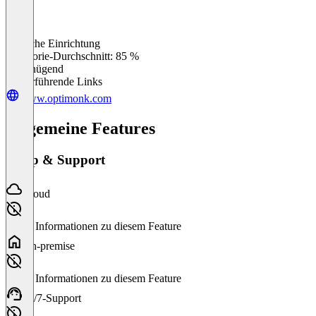
Einfache Einrichtung
0
%
Kategorie-Durchschnitt: 85 %
Ungenügend
Weiterführende Links
www.optimonk.com
Allgemeine Features
Setup & Support
Cloud
Keine Informationen zu diesem Feature
On-premise
Keine Informationen zu diesem Feature
24/7-Support