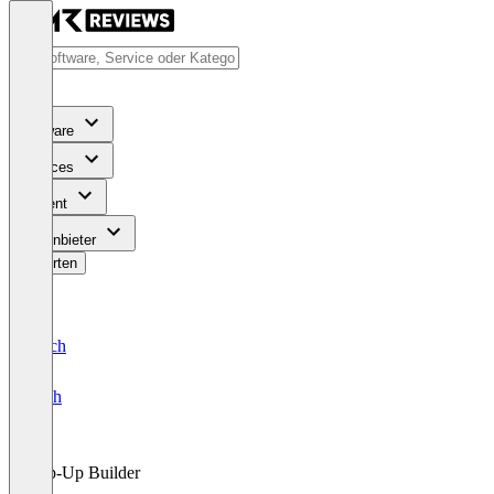
Software
Services
Content
Für Anbieter
Bewerten
Deutsch
English
Pop-Up Builder