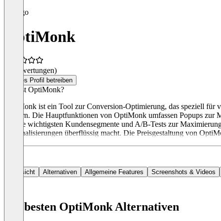
OptiMonk
(0 Bewertungen)
Dieses Profil betreiben
Was ist OptiMonk?
OptiMonk ist ein Tool zur Conversion-Optimierung, das speziell für 
steigern. Die Hauptfunktionen von OptiMonk umfassen Popups zur Mo
an Ihre wichtigsten Kundensegmente und A/B-Tests zur Maximierung 
Personalisierungen überflüssig macht. Die Preisgestaltung von OptiMon
Übersicht
Alternativen
Allgemeine Features
Screenshots & Videos
Die besten OptiMonk Alternativen