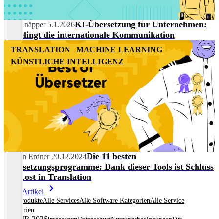
KI-Übersetzung für Unternehmen:
Nils Knäpper
5.1.2026
So gelingt die internationale Kommunikation
TRANSLATION
MACHINE LEARNING
KÜNSTLICHE INTELLIGENZ
Die 11 besten
Marvin Erdner
20.12.2024
Übersetzungsprogramme: Dank dieser Tools ist Schluss
mit Lost in Translation
Mehr Artikel
Alle Produkte
Alle Services
Alle Software Kategorien
Alle Service
Kategorien
© OMR 2026