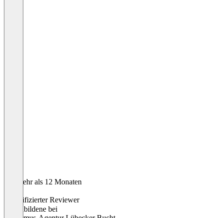
Vor mehr als 12 Monaten
Joelle
Verifizierter Reviewer
Auszubildene
bei
Tourismus-Agentur Lübecker Bucht