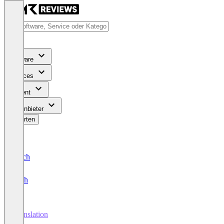
Software
Services
Content
Für Anbieter
Bewerten
Deutsch
English
Translation