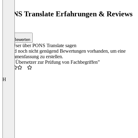
Keine Werbung
Item
PONS Translate Erfahrungen & Reviews
1
of
(5)
1
Bewerten
Was User über PONS Translate sagen
Es sind noch nicht genügend Bewertungen vorhanden, um eine
Zusammenfassung zu erstellen.
“Pons Übersetzer zur Prüfung von Fachbegriffen”
3.5
H