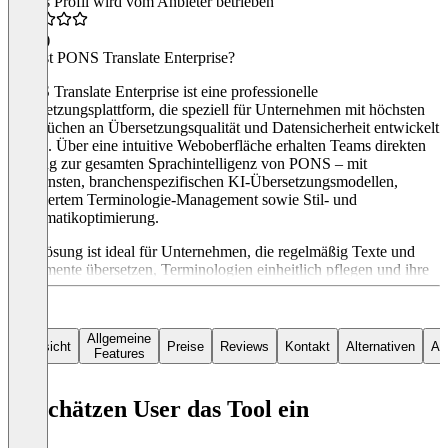
Dieses Profil wird vom Anbieter betrieben
4,4
(5)
Was ist PONS Translate Enterprise?
PONS Translate Enterprise ist eine professionelle
Übersetzungsplattform, die speziell für Unternehmen mit höchsten
Ansprüchen an Übersetzungsqualität und Datensicherheit entwickelt
wurde. Über eine intuitive Weboberfläche erhalten Teams direkten
Zugang zur gesamten Sprachintelligenz von PONS – mit
modernsten, branchenspezifischen KI-Übersetzungsmodellen,
integriertem Terminologie-Management sowie Stil- und
Grammatikoptimierung.
Die Lösung ist ideal für Unternehmen, die regelmäßig Texte und
Dokumente übersetzen, Terminologien einheitlich pflegen und ihre
internationale Kommunikation effizient gestalten möchten.
Neben der klassischen Text- und Dokumentübersetzung bietet
PONS Translate Enterprise zahlreiche Zusatzfunktionen für eine
Allgemeine
Übersicht
Preise
Reviews
Kontakt
Alternativen
Art
Features
einheitliche und qualitativ hochwertige
Unternehmenskommunikation in mehreren Sprachen.
So schätzen User das Tool ein
Dazu zählen:
· Branchenspezifische Übersetzungsmodelle - für einwandfreie