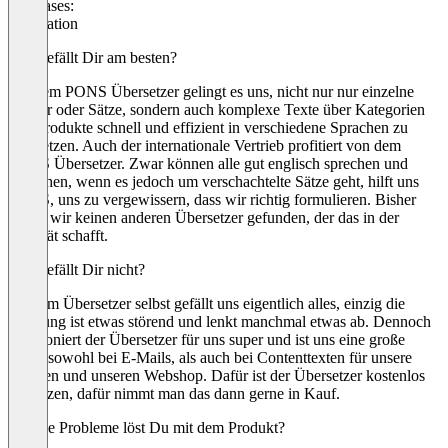
Use cases:
Translation
Was gefällt Dir am besten?
Mit dem PONS Übersetzer gelingt es uns, nicht nur nur einzelne
Wörter oder Sätze, sondern auch komplexe Texte über Kategorien
und Produkte schnell und effizient in verschiedene Sprachen zu
übersetzen. Auch der internationale Vertrieb profitiert von dem
PONS Übersetzer. Zwar können alle gut englisch sprechen und
verstehen, wenn es jedoch um verschachtelte Sätze geht, hilft uns
PONS, uns zu vergewissern, dass wir richtig formulieren. Bisher
haben wir keinen anderen Übersetzer gefunden, der das in der
Qualität schafft.
Was gefällt Dir nicht?
An dem Übersetzer selbst gefällt uns eigentlich alles, einzig die
Werbung ist etwas störend und lenkt manchmal etwas ab. Dennoch
funktioniert der Übersetzer für uns super und ist uns eine große
Hilfe, sowohl bei E-Mails, als auch bei Contenttexten für unsere
Kunden und unseren Webshop. Dafür ist der Übersetzer kostenlos
zu nutzen, dafür nimmt man das dann gerne in Kauf.
Welche Probleme löst Du mit dem Produkt?