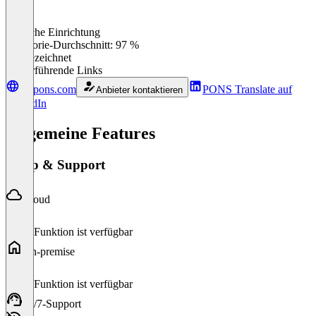
· Individuell anpassbare Weboberfläche mit eigenem Firmenlogo
und Corporate Design
Einfache Einrichtung
0
%
Kategorie-Durchschnitt: 97 %
· Schnelle Implementierung und flexible Einsatzmöglichkeiten
Ausgezeichnet
Weiterführende Links
de.pons.com
PONS Translate auf
Anbieter kontaktieren
LinkedIn
Allgemeine Features
Setup & Support
Cloud
Diese Funktion ist verfügbar
On-premise
Diese Funktion ist verfügbar
24/7-Support