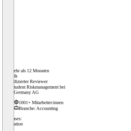
Vor mehr als 12 Monaten
Hendrik
Verifizierter Reviewer
Werkstudent Riskmanagement
bei
BDO Germany AG
1001+ Mitarbeiter:innen
Branche: Accounting
Use cases:
Translation