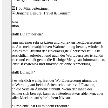
1-50 Mitarbeiter:innen
Branche: Leisure, Travel & Tourism
Use cases:
Translation
Was gefällt Dir am besten?
Pons kann mit einer sehr präzisen und korrekten Textübersetzung
punkten. Aus meiner subjektiven Wahrnehmung heraus, würde ich
sagen, das es mit Abstand der zuverlässigste Übersetzer ist. Er ist
sehr übersichtlich aufgebaut und auch der Wortübersetzer ist schön
strukturiert und enthält genau die Richtige Menge an Informationen.
Der Dienst ist kostenlos und funktioniert ohne Anmeldung.
Was gefällt Dir nicht?
Da gibt es wirklich wenig. Bei der Wortübersetzung nimmt die
Affiliate Werbung auf beiden Seiten schon sehr viel Platz ein,
wodurch die Seite an Ästhetik einbüßt. Wenn der Inhalt der
Werbebanner sich bewegt, kann es außerdem etwas ablenken, aber
das ist alles Meckern auf sehr hohem Niveau.
Welche Probleme löst Du mit dem Produkt?