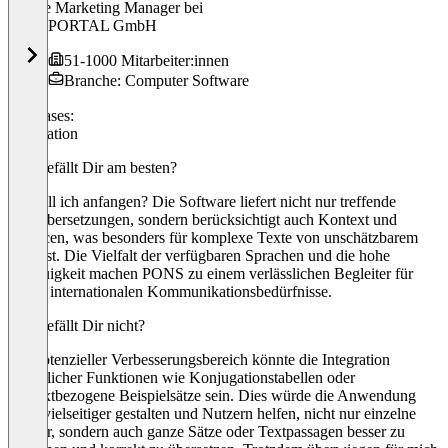
Online Marketing Manager
bei
4ALLPORTAL GmbH
51-1000 Mitarbeiter:innen
Branche: Computer Software
Use cases:
Translation
Was gefällt Dir am besten?
Wo soll ich anfangen? Die Software liefert nicht nur treffende
Wortübersetzungen, sondern berücksichtigt auch Kontext und
Nuancen, was besonders für komplexe Texte von unschätzbarem
Wert ist. Die Vielfalt der verfügbaren Sprachen und die hohe
Genauigkeit machen PONS zu einem verlässlichen Begleiter für
meine internationalen Kommunikationsbedürfnisse.
Was gefällt Dir nicht?
Ein potenzieller Verbesserungsbereich könnte die Integration
zusätzlicher Funktionen wie Konjugationstabellen oder
kontextbezogene Beispielsätze sein. Dies würde die Anwendung
noch vielseitiger gestalten und Nutzern helfen, nicht nur einzelne
Wörter, sondern auch ganze Sätze oder Textpassagen besser zu