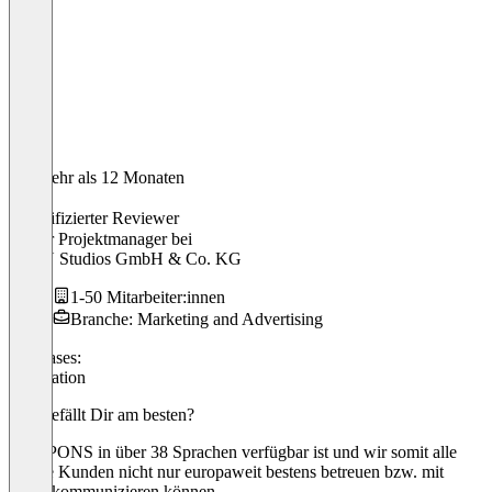
Vor mehr als 12 Monaten
Fee
Verifizierter Reviewer
Senior Projektmanager
bei
STAN Studios GmbH & Co. KG
1-50 Mitarbeiter:innen
Branche: Marketing and Advertising
Use cases:
Translation
Was gefällt Dir am besten?
Dass PONS in über 38 Sprachen verfügbar ist und wir somit alle
unsere Kunden nicht nur europaweit bestens betreuen bzw. mit
ihnen kommunizieren können.