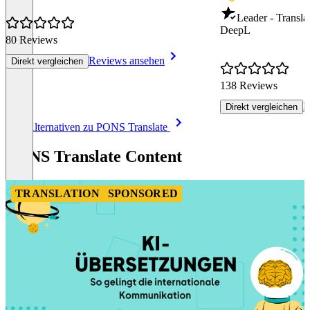
Leader - Transla
DeepL
80 Reviews
Reviews ansehen
Direkt vergleichen
138 Reviews
R
Direkt vergleichen
Item
Alle Alternativen zu PONS Translate
1
of
PONS Translate Content
8
TRANSLATION
SPONSORED