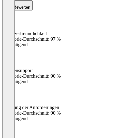
Bewerten
Benutzerfreundlichkeit
0
%
Kategorie-Durchschnitt: 97 %
Ungenügend
Kundensupport
0
%
Kategorie-Durchschnitt: 90 %
Ungenügend
Erfüllung der Anforderungen
0
%
Kategorie-Durchschnitt: 90 %
Ungenügend