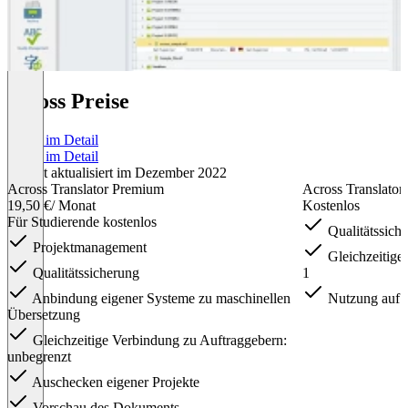
across Preise
Preise im Detail
Preise im Detail
Zuletzt aktualisiert im Dezember 2022
Across Translator Premium
Across Translator
19,50 €
/ Monat
Kostenlos
Für Studierende kostenlos
Qualitätssich
Projektmanagement
Gleichzeitige
Qualitätssicherung
1
Anbindung eigener Systeme zu maschinellen
Nutzung auf u
Übersetzung
Gleichzeitige Verbindung zu Auftraggebern:
unbegrenzt
Auschecken eigener Projekte
Vorschau des Dokuments