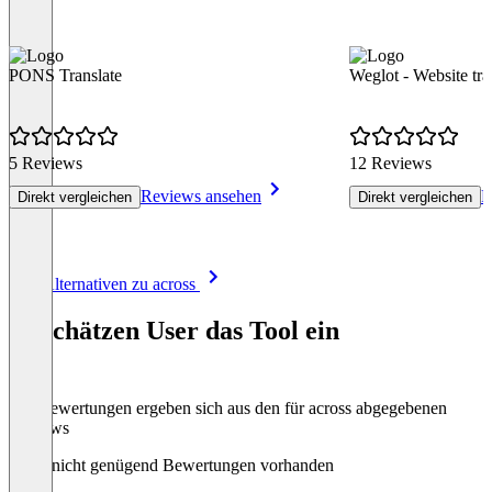
PONS Translate
Weglot - Website tra
5 Reviews
12 Reviews
Reviews ansehen
R
Direkt vergleichen
Direkt vergleichen
Item
Alle Alternativen zu across
1
of
So schätzen User das Tool ein
8
Die Bewertungen ergeben sich aus den für across abgegebenen
Reviews
Noch nicht genügend Bewertungen vorhanden