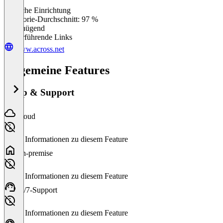
Einfache Einrichtung
0
%
Kategorie-Durchschnitt: 97 %
Ungenügend
Weiterführende Links
www.across.net
Allgemeine Features
Setup & Support
Cloud
Keine Informationen zu diesem Feature
On-premise
Keine Informationen zu diesem Feature
24/7-Support
Keine Informationen zu diesem Feature