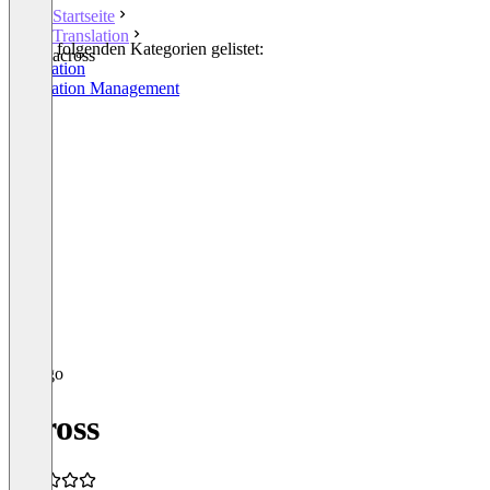
Startseite
Translation
In den folgenden Kategorien gelistet:
across
Translation
Translation Management
across