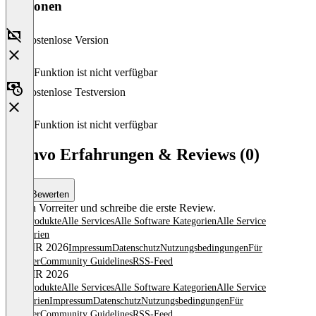
Versionen
Kostenlose Version
Diese Funktion ist nicht verfügbar
Kostenlose Testversion
Diese Funktion ist nicht verfügbar
Planvo Erfahrungen & Reviews (0)
Bewerten
Sei ein Vorreiter und schreibe die erste Review.
Alle Produkte
Alle Services
Alle Software Kategorien
Alle Service
Kategorien
© OMR 2026
Impressum
Datenschutz
Nutzungsbedingungen
Für
Anbieter
Community Guidelines
RSS-Feed
© OMR 2026
Alle Produkte
Alle Services
Alle Software Kategorien
Alle Service
Kategorien
Impressum
Datenschutz
Nutzungsbedingungen
Für
Anbieter
Community Guidelines
RSS-Feed