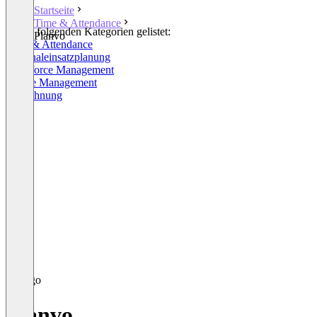
Startseite
Time & Attendance
In den folgenden Kategorien gelistet:
Planvo
Time & Attendance
Personaleinsatzplanung
Workforce Management
Jobsite Management
E-Rechnung
Planvo