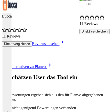
humera
Lucca
11 Reviews
R
Direkt vergleichen
11 Reviews
Reviews ansehen
Direkt vergleichen
Item
Alle Alternativen zu Planvo
1
of
So schätzen User das Tool ein
8
Die Bewertungen ergeben sich aus den für Planvo abgegebenen
Reviews
Noch nicht genügend Bewertungen vorhanden