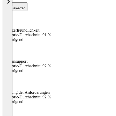
Bewerten
Benutzerfreundlichkeit
0
%
Kategorie-Durchschnitt: 91 %
Ungenügend
Kundensupport
0
%
Kategorie-Durchschnitt: 92 %
Ungenügend
Erfüllung der Anforderungen
0
%
Kategorie-Durchschnitt: 92 %
Ungenügend