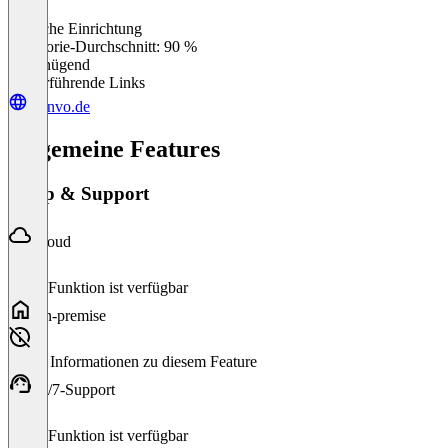
Einfache Einrichtung
0
%
Kategorie-Durchschnitt: 90 %
Ungenügend
Weiterführende Links
planvo.de
Allgemeine Features
Setup & Support
Cloud
Diese Funktion ist verfügbar
On-premise
Keine Informationen zu diesem Feature
24/7-Support
Diese Funktion ist verfügbar