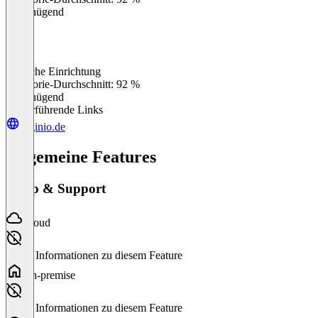
Ungenügend
Einfache Einrichtung
0
%
Kategorie-Durchschnitt: 92 %
Ungenügend
Weiterführende Links
orginio.de
Allgemeine Features
Setup & Support
Cloud
Keine Informationen zu diesem Feature
On-premise
Keine Informationen zu diesem Feature