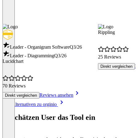
Rippling
Leader - Organigram Software
Q3/26
Leader - Diagramming
Q3/26
25 Reviews
Lucidchart
R
Direkt vergleichen
70 Reviews
Reviews ansehen
Direkt vergleichen
Item
Alle Alternativen zu orginio
1
of
So schätzen User das Tool ein
8