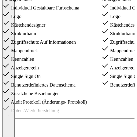
Individuell Gestaltbare Farbschema
Individuell G
Logo
Logo
Kästchendesigner
Kästchendesi
Strukturbaum
Strukturbaum
Zugriffsschutz Auf Informationen
Zugriffsschut
Mappendruck
Mappendruck
Kennzahlen
Kennzahlen
Anzeigeregeln
Anzeigeregel
Single Sign On
Single Sign 
Benutzerdefiniertes Datenschema
Benutzerdefin
Zusätzliche Beziehungen
Audit Protokoll (Änderungs- Protokoll)
Daten-Wiederherstellung
Simulation
Alternative Struktur (Baum)
Item