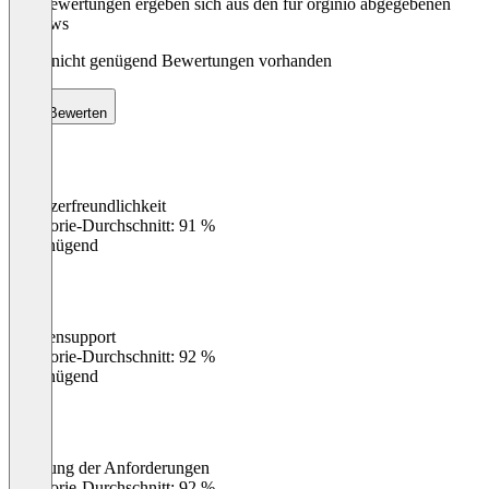
Die Bewertungen ergeben sich aus den für orginio abgegebenen
Reviews
Noch nicht genügend Bewertungen vorhanden
Bewerten
Benutzerfreundlichkeit
0
%
Kategorie-Durchschnitt: 91 %
Ungenügend
Kundensupport
0
%
Kategorie-Durchschnitt: 92 %
Ungenügend
Erfüllung der Anforderungen
0
%
Kategorie-Durchschnitt: 92 %