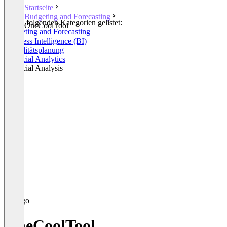
Startseite
Budgeting and Forecasting
In den folgenden Kategorien gelistet:
OneCoolTool
Budgeting and Forecasting
Business Intelligence (BI)
Liquiditätsplanung
Financial Analytics
Financial Analysis
OneCoolTool