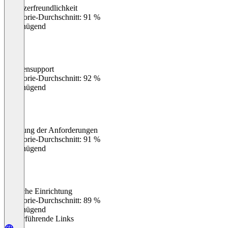
Benutzerfreundlichkeit
0
%
Kategorie-Durchschnitt: 91 %
Ungenügend
Kundensupport
0
%
Kategorie-Durchschnitt: 92 %
Ungenügend
Erfüllung der Anforderungen
0
%
Kategorie-Durchschnitt: 91 %
Ungenügend
Einfache Einrichtung
0
%
Kategorie-Durchschnitt: 89 %
Ungenügend
Weiterführende Links