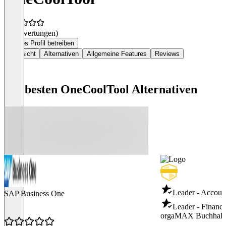
(0 Bewertungen)
Dieses Profil betreiben
Übersicht
Alternativen
Allgemeine Features
Reviews
Die besten OneCoolTool Alternativen
Leader - Accoun
SAP Business One
Leader - Financi
orgaMAX Buchhalt