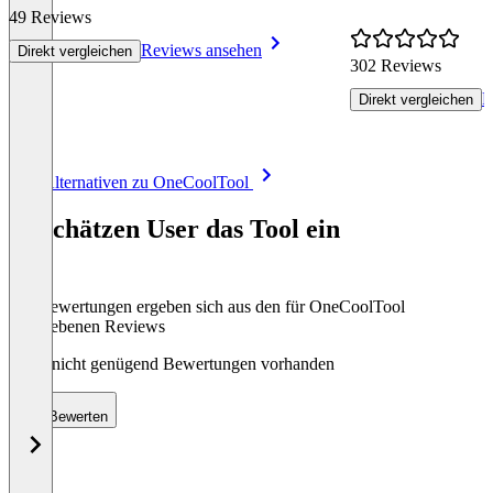
49 Reviews
Reviews ansehen
Direkt vergleichen
302 Reviews
R
Direkt vergleichen
Item
Alle Alternativen zu OneCoolTool
1
of
So schätzen User das Tool ein
8
Die Bewertungen ergeben sich aus den für OneCoolTool
abgegebenen Reviews
Noch nicht genügend Bewertungen vorhanden
Bewerten