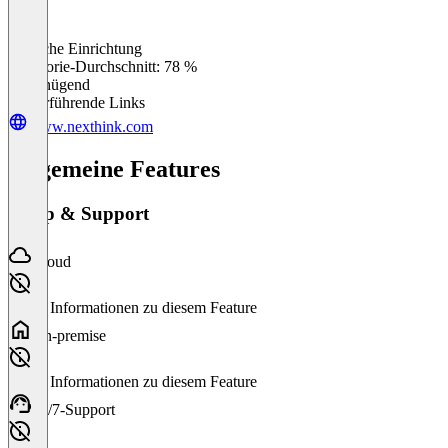
Einfache Einrichtung
0
%
Kategorie-Durchschnitt: 78 %
Ungenügend
Weiterführende Links
www.nexthink.com
Allgemeine Features
Setup & Support
Cloud
Keine Informationen zu diesem Feature
On-premise
Keine Informationen zu diesem Feature
24/7-Support