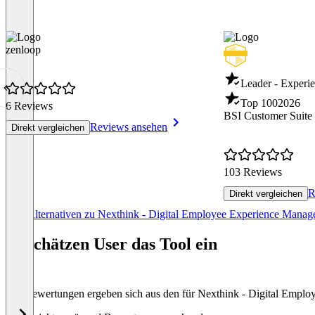
zenloop
Leader - Exper
Top 100
2026
6 Reviews
BSI Customer Suite
Reviews ansehen
Direkt vergleichen
103 Reviews
R
Direkt vergleichen
Item
Alle Alternativen zu Nexthink - Digital Employee Experience Mana
1
of
So schätzen User das Tool ein
8
Die Bewertungen ergeben sich aus den für Nexthink - Digital Emp