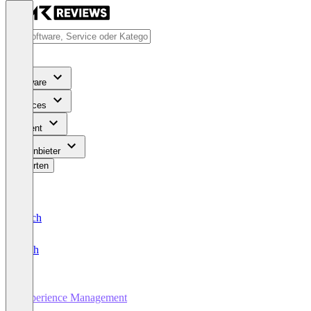
Software
Services
Content
Für Anbieter
Bewerten
Deutsch
English
Experience Management