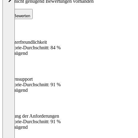
Noch nicht genügend Bewertungen vorhanden
Bewerten
Benutzerfreundlichkeit
0
%
Kategorie-Durchschnitt: 84 %
Ungenügend
Kundensupport
0
%
Kategorie-Durchschnitt: 91 %
Ungenügend
Erfüllung der Anforderungen
0
%
Kategorie-Durchschnitt: 91 %
Ungenügend