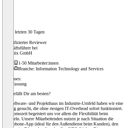
In den letzten 30 Tagen
hubert
Verifizierter Reviewer
Geschäftsführer
bei
Promatix GmbH
1-50 Mitarbeiter:innen
Branche: Information Technology and Services
Use cases:
Zeiterfassung
Was gefällt Dir am besten?
Als Software- und Projekthaus im Industrie-Umfeld haben wir eine
Lösung gesucht, die ohne riesigen IT-Overhead sofort funktioniert.
An Momozeit begeistert uns vor allem die Flexibilität beim
Stempeln. Unsere Mitarbeitenden nutzen je nach Situation die
Smartphone-App (ideal für den Außendienst beim Kunden), den