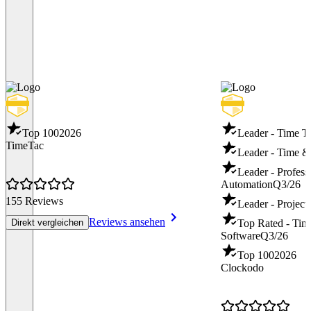
Top 100
2026
Leader - Time T
TimeTac
Leader - Time &
Leader - Profess
Automation
Q3/26
155 Reviews
Leader - Project
Reviews ansehen
Direkt vergleichen
Top Rated - Tim
Software
Q3/26
Top 100
2026
Clockodo