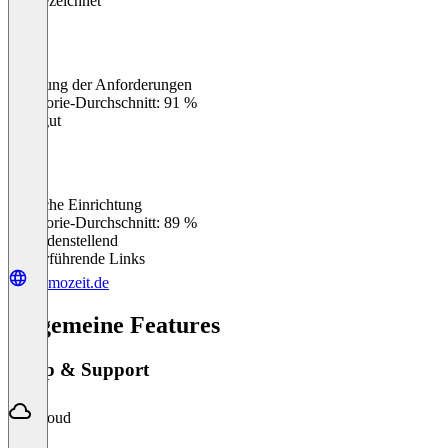
Ausgezeichnet
Erfüllung der Anforderungen
0
%
Kategorie-Durchschnitt: 91 %
Sehr gut
Einfache Einrichtung
0
%
Kategorie-Durchschnitt: 89 %
Zufriedenstellend
Weiterführende Links
momozeit.de
Allgemeine Features
Setup & Support
Cloud