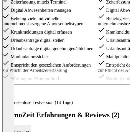
Zeiterfassung mittels Terminal
Zeiterfassung 
Digital Abwesenheiten managen
Digital Abwe
Beliebig viele individuelle
Beliebig viele
unternehmensbezogene Abwesenheitstypen
unternehmensbezo
Krankmeldungen digital erfassen
Krankmeldunge
Urlaubsanträge digital stellen
Urlaubsanträge
Urlaubsanträge digital genehmigen/ablehnen
Urlaubsanträg
Manipulationssicher
Manipulations
Entspricht den gesetzlichen Anforderungen
Entspricht de
zur Pflicht der Arbeitszeiterfassung
zur Pflicht der Ar
Wartung und Support inkl.
Wartung und S
Digitale Zeite
Projekte Kun
Kostenlose Testversion (14 Tage)
DATEV-Schnit
Open API (An
MomoZeit Erfahrungen & Reviews (2)
Lohnsysteme z.B.
NFC-Buchun
Bewerten