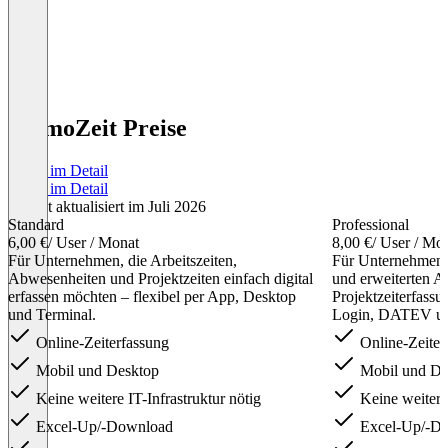
MomoZeit Preise
Preise im Detail
Preise im Detail
Zuletzt aktualisiert im Juli 2026
Standard
Professional
6,00 €
/ User / Monat
8,00 €
/ User / Mo
Für Unternehmen, die Arbeitszeiten,
Für Unternehmen 
Abwesenheiten und Projektzeiten einfach digital
und erweiterten A
erfassen möchten – flexibel per App, Desktop
Projektzeiterfas
und Terminal.
Login, DATEV un
Online-Zeiterfassung
Online-Zeiter
Mobil und Desktop
Mobil und De
Keine weitere IT-Infrastruktur nötig
Keine weitere 
Excel-Up/-Download
Excel-Up/-D