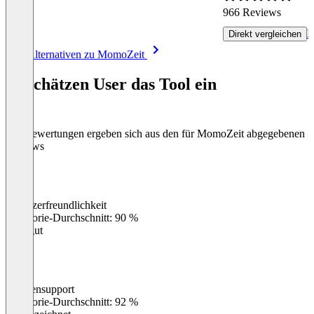
966 Reviews
R
Direkt vergleichen
Item
Alle Alternativen zu MomoZeit
1
of
So schätzen User das Tool ein
8
Die Bewertungen ergeben sich aus den für MomoZeit abgegebenen
Reviews
Benutzerfreundlichkeit
0
%
Kategorie-Durchschnitt: 90 %
Sehr gut
Kundensupport
0
%
Kategorie-Durchschnitt: 92 %