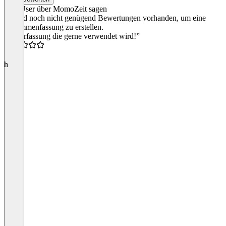
Team-Login
Was User über MomoZeit sagen
Es sind noch nicht genügend Bewertungen vorhanden, um eine
Zusammenfassung zu erstellen.
Item
“Zeiterfassung die gerne verwendet wird!”
1
of
5.0
3
h