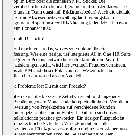
Desktop im Büro oder die schnellen NFC-Sticker. Die
Benutzeroberfläche ist extrem aufgeräumt und selbsterklärend – es
gab bei uns im Team quasi null Erklärungsbedarf. Auch die digitale
Urlaubs- und Abwesenheitsverwaltung läuft reibungslos im
Hintergrund und spart unserer HR-Abteilung jeden Monat massig
Zeit beim Lohnabschluss.
Was gefällt Dir nicht?
Das Tool macht genau das, was es soll: unkomplizierte
Zeiterfassung. Wer eine riesige, tief integrierte All-in-One-HR-Suite
mit integrierter Personalentwicklung oder komplexen Payroll-
Automatisierungen sucht, wird hier eventuell Features vermissen.
Für uns als KMU ist dieser Fokus auf das Wesentliche aber
eigentlich eher ein Vorteil als ein Nachteil.
Welche Probleme löst Du mit dem Produkt?
Wir haben damit die klassische Zettelwirtschaft und ungenaue
Excel-Schätzungen am Monatsende komplett eliminiert. Vor allem
die Zuweisung von Projektzeiten auf verschiedene Kunden
funktioniert jetzt sauber und in Echtzeit. Dadurch sind unsere
Nachkalkulationen präziser geworden. Ein riesiger Pluspunkt ist
zudem die rechtliche Sicherheit: Wir dokumentieren alle
Arbeitszeiten zu 100 % gesetzeskonform und revisionssicher, was
uns bei Betriebsprüfungen absolute Gelassenheit gibt. Der