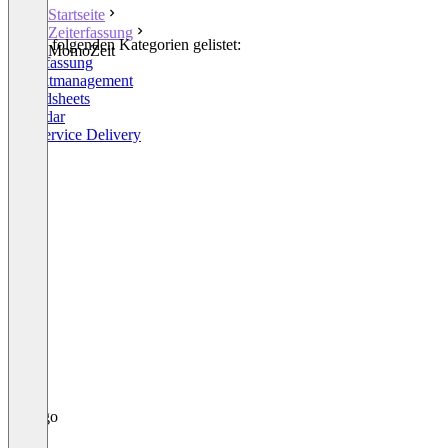
Startseite
Zeiterfassung
In den folgenden Kategorien gelistet:
MomoZeit
Zeiterfassung
Projektmanagement
Spreadsheets
Calendar
HR Service Delivery
+1