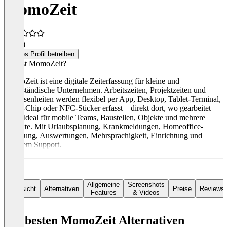
MomoZeit
4,0
(2)
Dieses Profil betreiben
Was ist MomoZeit?
MomoZeit ist eine digitale Zeiterfassung für kleine und
mittelständische Unternehmen. Arbeitszeiten, Projektzeiten und
Abwesenheiten werden flexibel per App, Desktop, Tablet-Terminal,
RFID-Chip oder NFC-Sticker erfasst – direkt dort, wo gearbeitet
wird. Ideal für mobile Teams, Baustellen, Objekte und mehrere
Projekte. Mit Urlaubsplanung, Krankmeldungen, Homeoffice-
Erfassung, Auswertungen, Mehrsprachigkeit, Einrichtung und
direktem Support.
Allgemeine
Screenshots
Übersicht
Alternativen
Preise
Reviews
Features
& Videos
Die besten MomoZeit Alternativen