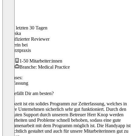
In den letzten 30 Tagen
Franziska
Verifizierter Reviewer
Inhaberin
bei
Zahnarztpraxis
1-50 Mitarbeiter:innen
Branche: Medical Practice
Use cases:
Zeiterfassung
Was gefällt Dir am besten?
Momozeit ist ein solides Programm zur Zeiterfassung, welches in
größere Unternehmen sicherlich sehr gut funktioniert. Durch den
sehr guten Support durch unserern Betreuer Herr Knop werden
Unklarheiten und Probleme schnell behoben, sodass eine gute
Zusammenarbeit mit dem Programm möglich ist. Die Handyapp ist
übersichtlich gestaltet und auch für unsere Mitarbeiterinnen gut zu