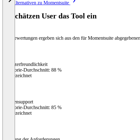
Alle Alternativen zu Momentsuite
1
of
So schätzen User das Tool ein
8
Die Bewertungen ergeben sich aus den für Momentsuite abgegebene
Benutzerfreundlichkeit
0
%
Kategorie-Durchschnitt: 88 %
Ausgezeichnet
Kundensupport
0
%
Kategorie-Durchschnitt: 85 %
Ausgezeichnet
Erfüllung der Anforderungen