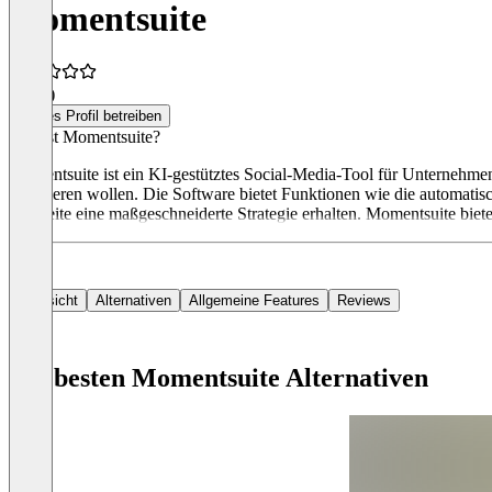
Momentsuite
5,0
(1)
Dieses Profil betreiben
Was ist Momentsuite?
Momentsuite ist ein KI-gestütztes Social-Media-Tool für Unternehmen
optimieren wollen. Die Software bietet Funktionen wie die automatis
Webseite eine maßgeschneiderte Strategie erhalten. Momentsuite biet
Übersicht
Alternativen
Allgemeine Features
Reviews
Die besten Momentsuite Alternativen