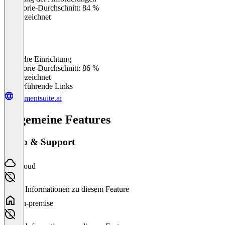
0
%
Kategorie-Durchschnitt: 84 %
Ausgezeichnet
Einfache Einrichtung
0
%
Kategorie-Durchschnitt: 86 %
Ausgezeichnet
Weiterführende Links
momentsuite.ai
Allgemeine Features
Setup & Support
Cloud
Keine Informationen zu diesem Feature
On-premise