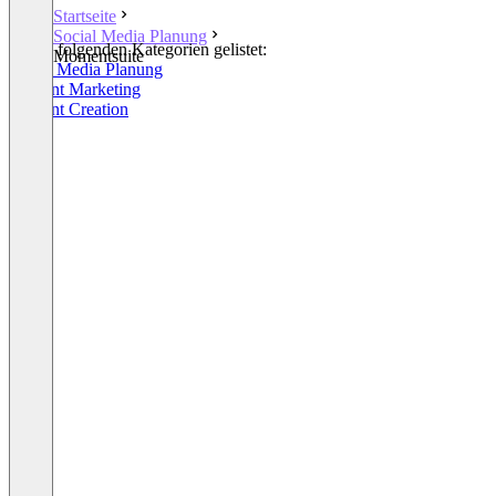
Startseite
Social Media Planung
In den folgenden Kategorien gelistet:
Momentsuite
Social Media Planung
Content Marketing
Content Creation