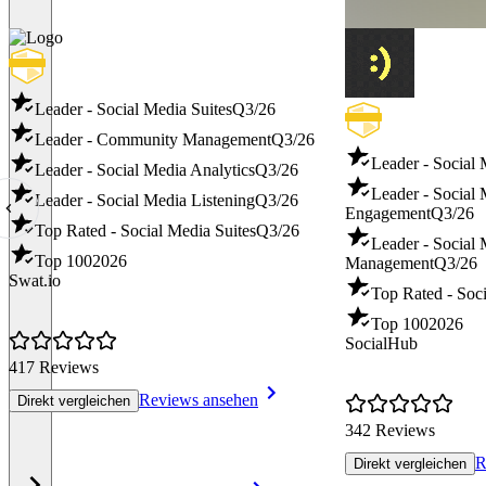
Leader - Social Media Suites
Q3/26
Leader - Community Management
Q3/26
Leader - Social
Leader - Social Media Analytics
Q3/26
Leader - Social
Leader - Social Media Listening
Q3/26
Engagement
Q3/26
Top Rated - Social Media Suites
Q3/26
Leader - Social
Top 100
2026
Management
Q3/26
Swat.io
Top Rated - Soci
Top 100
2026
SocialHub
417 Reviews
Reviews ansehen
Direkt vergleichen
342 Reviews
R
Direkt vergleichen
Item