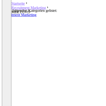
Startseite
Recruitment Marketing
In den folgenden Kategorien gelistet:
MEETOVO
Recruitment Marketing