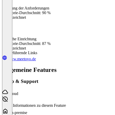
Erfüllung der Anforderungen
0
%
Kategorie-Durchschnitt: 90 %
Ausgezeichnet
Einfache Einrichtung
0
%
Kategorie-Durchschnitt: 87 %
Ausgezeichnet
Weiterführende Links
www.meetovo.de
Allgemeine Features
Setup & Support
Cloud
Keine Informationen zu diesem Feature
On-premise