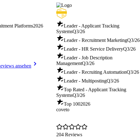
uitment Platforms
2026
Leader - Applicant Tracking
Systems
Q3/26
Leader - Recruitment Marketing
Q3/26
Leader - HR Service Delivery
Q3/26
Leader - Job Description
Management
Q3/26
eviews ansehen
Leader - Recruiting Automation
Q3/26
Leader - Multiposting
Q3/26
Top Rated - Applicant Tracking
Systems
Q3/26
Top 100
2026
coveto
204 Reviews