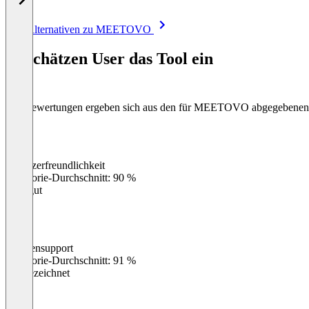
Item
Alle Alternativen zu MEETOVO
1
of
So schätzen User das Tool ein
8
Die Bewertungen ergeben sich aus den für MEETOVO abgegebene
Benutzerfreundlichkeit
0
%
Kategorie-Durchschnitt: 90 %
Sehr gut
Kundensupport
0
%
Kategorie-Durchschnitt: 91 %
Ausgezeichnet