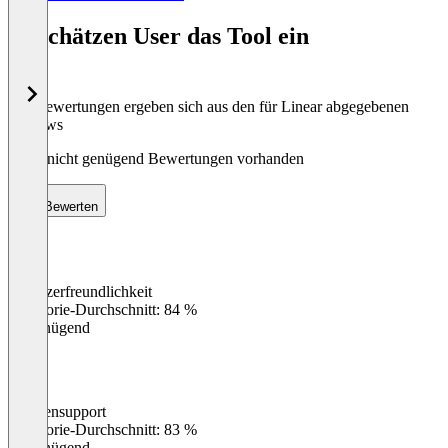
1
of
So schätzen User das Tool ein
8
Die Bewertungen ergeben sich aus den für Linear abgegebenen
Reviews
Noch nicht genügend Bewertungen vorhanden
Bewerten
Benutzerfreundlichkeit
0
%
Kategorie-Durchschnitt: 84 %
Ungenügend
Kundensupport
0
%
Kategorie-Durchschnitt: 83 %
Ungenügend