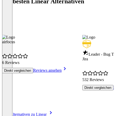
Die besten Linear Alternativen
airfocus
Leader - Bug Tr
Jira
6 Reviews
Reviews ansehen
Direkt vergleichen
532 Reviews
R
Direkt vergleichen
Item
Alle Alternativen zu Linear