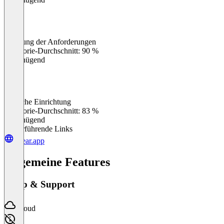
Erfüllung der Anforderungen
0
%
Kategorie-Durchschnitt: 90 %
Ungenügend
Einfache Einrichtung
0
%
Kategorie-Durchschnitt: 83 %
Ungenügend
Weiterführende Links
linear.app
Allgemeine Features
Setup & Support
Cloud