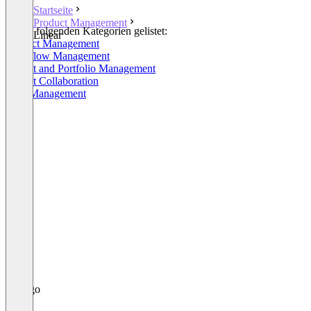
Startseite
Product Management
In den folgenden Kategorien gelistet:
Linear
Product Management
Workflow Management
Project and Portfolio Management
Project Collaboration
Task Management
+1