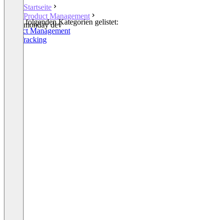
Startseite
Product Management
In den folgenden Kategorien gelistet:
monday dev
Product Management
Bug Tracking