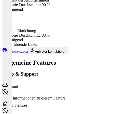
Erfüllung der Anforderungen
0
%
Kategorie-Durchschnitt: 90 %
Ungenügend
Einfache Einrichtung
0
%
Kategorie-Durchschnitt: 83 %
Ungenügend
Weiterführende Links
monday.com
Anbieter kontaktieren
Allgemeine Features
Setup & Support
Cloud
Keine Informationen zu diesem Feature
On-premise