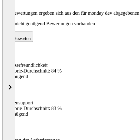
Die Bewertungen ergeben sich aus den für monday dev abgegebene
Noch nicht genügend Bewertungen vorhanden
Bewerten
Benutzerfreundlichkeit
0
%
Kategorie-Durchschnitt: 84 %
Ungenügend
Kundensupport
0
%
Kategorie-Durchschnitt: 83 %
Ungenügend