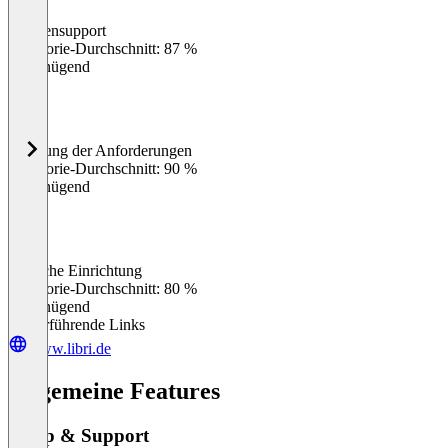
Kundensupport
0
%
Kategorie-Durchschnitt: 87 %
Ungenügend
Erfüllung der Anforderungen
0
%
Kategorie-Durchschnitt: 90 %
Ungenügend
Einfache Einrichtung
0
%
Kategorie-Durchschnitt: 80 %
Ungenügend
Weiterführende Links
www.libri.de
Allgemeine Features
Setup & Support