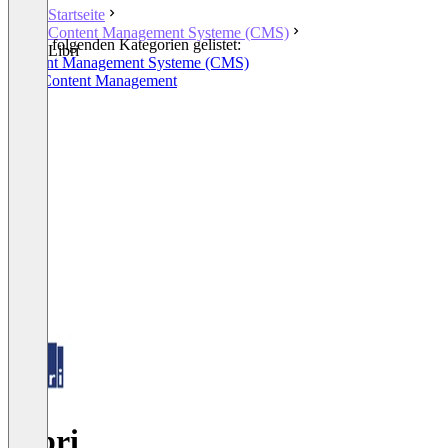
Startseite
Content Management Systeme (CMS)
In den folgenden Kategorien gelistet:
Libri
Content Management Systeme (CMS)
Web Content Management
Libri