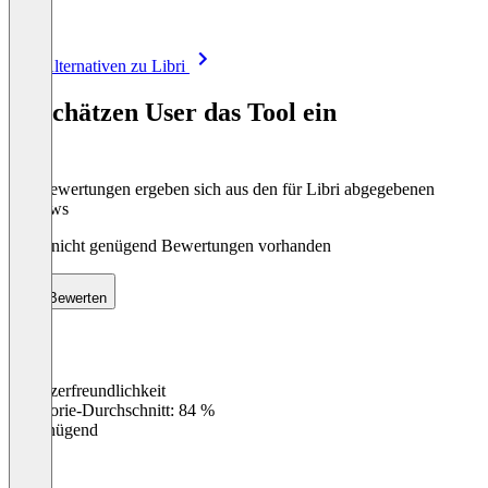
Item
Alle Alternativen zu Libri
1
of
So schätzen User das Tool ein
8
Die Bewertungen ergeben sich aus den für Libri abgegebenen
Reviews
Noch nicht genügend Bewertungen vorhanden
Bewerten
Benutzerfreundlichkeit
0
%
Kategorie-Durchschnitt: 84 %
Ungenügend