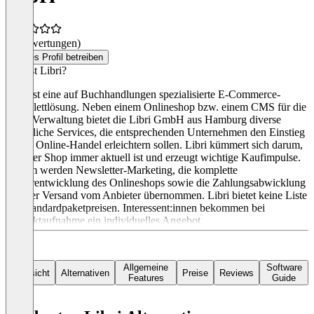
(0 Bewertungen)
Dieses Profil betreiben
Was ist Libri?
Libri ist eine auf Buchhandlungen spezialisierte E-Commerce-
Komplettlösung. Neben einem Onlineshop bzw. einem CMS für die
Shop-Verwaltung bietet die Libri GmbH aus Hamburg diverse
zusätzliche Services, die entsprechenden Unternehmen den Einstieg
in den Online-Handel erleichtern sollen. Libri kümmert sich darum,
dass der Shop immer aktuell ist und erzeugt wichtige Kaufimpulse.
Zudem werden Newsletter-Marketing, die komplette
Weiterentwicklung des Onlineshops sowie die Zahlungsabwicklung
und der Versand vom Anbieter übernommen. Libri bietet keine Liste
mit Standardpaketpreisen. Interessent:innen bekommen bei
Kontaktaufnahme ein individuelles Angebot.
Allgemeine
Software
Übersicht
Alternativen
Preise
Reviews
Features
Guide