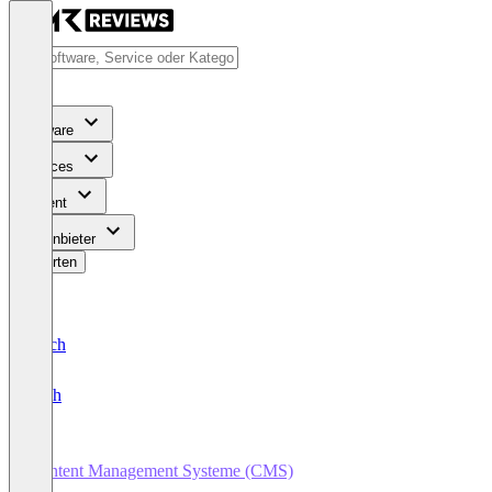
Software
Services
Content
Für Anbieter
Bewerten
Deutsch
English
Content Management Systeme (CMS)