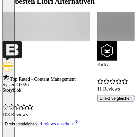
Die besten Libri Alternativen
Kirby
Top Rated - Content Management
System
Q3/26
11 Reviews
Storyblok
R
Direkt vergleichen
108 Reviews
Reviews ansehen
Direkt vergleichen