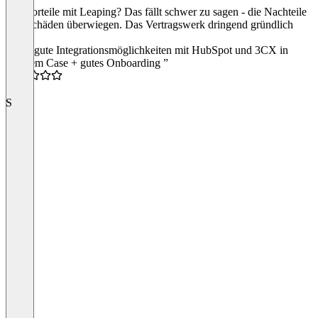
Die Vorteile mit Leaping? Das fällt schwer zu sagen - die Nachteile
und Schäden überwiegen. Das Vertragswerk dringend gründlich
lesen!
“Sehr gute Integrationsmöglichkeiten mit HubSpot und 3CX in
unserem Case + gutes Onboarding ”
5.0
S