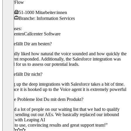
VectorFlow
51-1000 Mitarbeiter:innen
Branche: Information Services
Use cases:
KI Agenten
Callcenter Software
Was gefällt Dir am besten?
We really liked how natural the voice sounded and how quickly the
AI agent responded. Additionally, the Salesforce integration was
crucial for us to assess our potential leads.
Was gefällt Dir nicht?
Setting up the deep integrations with Salesforce takes a bit of time.
But once it is hooked up to the Voice agent it is extremely powerful
Welche Probleme löst Du mit dem Produkt?
We had a lot of people on our waiting list that we had to qualify
before sending out our AEs. We basically replaced our inbound
SDRs with Leaping AI
“Easy to use, convincing results and great support team!”