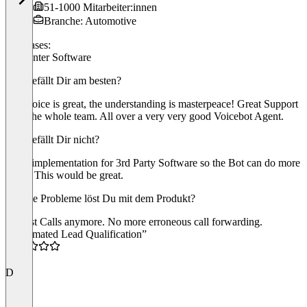
51-1000 Mitarbeiter:innen
Branche: Automotive
Use cases:
Callcenter Software
Was gefällt Dir am besten?
The Voice is great, the understanding is masterpeace! Great Support
from the whole team. All over a very very good Voicebot Agent.
Was gefällt Dir nicht?
More implementation for 3rd Party Software so the Bot can do more
it self. This would be great.
Welche Probleme löst Du mit dem Produkt?
No lost Calls anymore. No more erroneous call forwarding.
“Automated Lead Qualification”
5.0
D