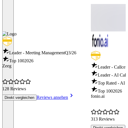
Leader - Meeting Management
Q3/26
Top 100
2026
Zeeg
Leader - Callcen
Leader - AI Call
Top Rated - AI C
128 Reviews
Top 100
2026
fonio.ai
Reviews ansehen
Direkt vergleichen
313 Reviews
R
Direkt vergleichen