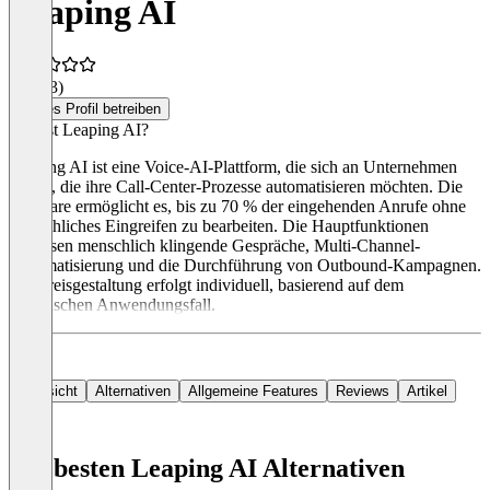
Leaping AI
4,6
(13)
Dieses Profil betreiben
Was ist Leaping AI?
Leaping AI ist eine Voice-AI-Plattform, die sich an Unternehmen
richtet, die ihre Call-Center-Prozesse automatisieren möchten. Die
Software ermöglicht es, bis zu 70 % der eingehenden Anrufe ohne
menschliches Eingreifen zu bearbeiten. Die Hauptfunktionen
umfassen menschlich klingende Gespräche, Multi-Channel-
Automatisierung und die Durchführung von Outbound-Kampagnen.
Die Preisgestaltung erfolgt individuell, basierend auf dem
spezifischen Anwendungsfall.
Übersicht
Alternativen
Allgemeine Features
Reviews
Artikel
Die besten Leaping AI Alternativen