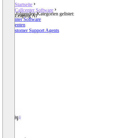
Startseite
Callcenter Software
In den folgenden Kategorien gelistet:
Leaping AI
Callcenter Software
KI Agenten
AI Customer Support Agents