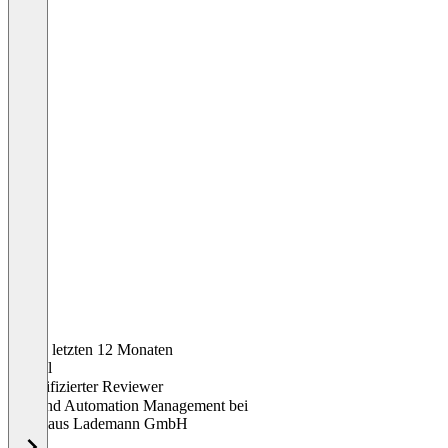
In den letzten 12 Monaten
Marcel
Verifizierter Reviewer
KI - and Automation Management
bei
Autohaus Lademann GmbH