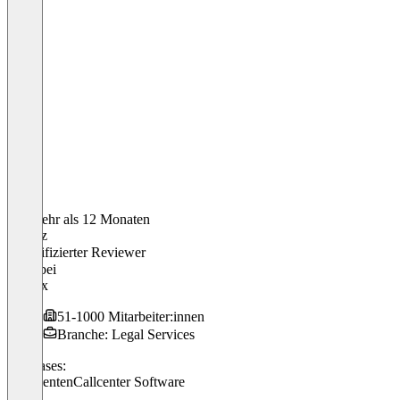
Vor mehr als 12 Monaten
Lorenz
Verifizierter Reviewer
CPO
bei
Coglex
51-1000 Mitarbeiter:innen
Branche: Legal Services
Use cases:
KI Agenten
Callcenter Software