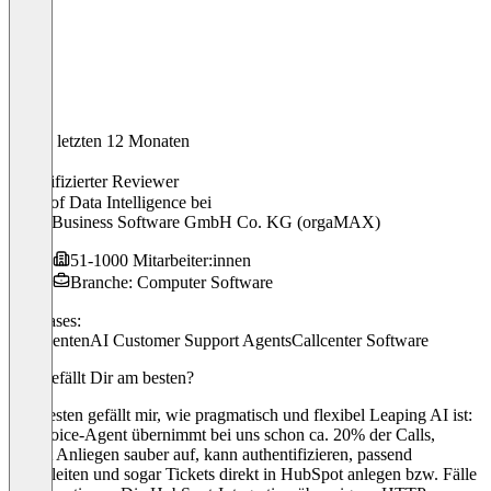
In den letzten 12 Monaten
Sönke
Verifizierter Reviewer
Head of Data Intelligence
bei
deltra Business Software GmbH Co. KG (orgaMAX)
51-1000 Mitarbeiter:innen
Branche: Computer Software
Use cases:
KI Agenten
AI Customer Support Agents
Callcenter Software
Was gefällt Dir am besten?
Am besten gefällt mir, wie pragmatisch und flexibel Leaping AI ist:
Der Voice-Agent übernimmt bei uns schon ca. 20% der Calls,
nimmt Anliegen sauber auf, kann authentifizieren, passend
weiterleiten und sogar Tickets direkt in HubSpot anlegen bzw. Fälle