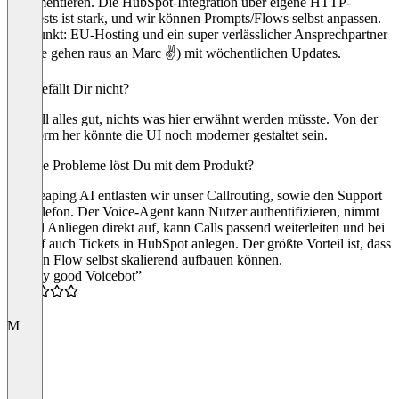
dokumentieren. Die HubSpot-Integration über eigene HTTP-
Requests ist stark, und wir können Prompts/Flows selbst anpassen.
Pluspunkt: EU-Hosting und ein super verlässlicher Ansprechpartner
(Grüße gehen raus an Marc ✌️) mit wöchentlichen Updates.
Was gefällt Dir nicht?
Aktuell alles gut, nichts was hier erwähnt werden müsste. Von der
Plattform her könnte die UI noch moderner gestaltet sein.
Welche Probleme löst Du mit dem Produkt?
Mit Leaping AI entlasten wir unser Callrouting, sowie den Support
am Telefon. Der Voice-Agent kann Nutzer authentifizieren, nimmt
aktuell Anliegen direkt auf, kann Calls passend weiterleiten und bei
Bedarf auch Tickets in HubSpot anlegen. Der größte Vorteil ist, dass
wir den Flow selbst skalierend aufbauen können.
“Really good Voicebot”
5.0
M