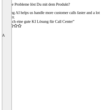
Welche Probleme löst Du mit dem Produkt?
Leaping AI helps us handle more customer calls faster and a lot
cheaper.
“Endlich eine gute KI Lösung für Call Center”
5.0
A