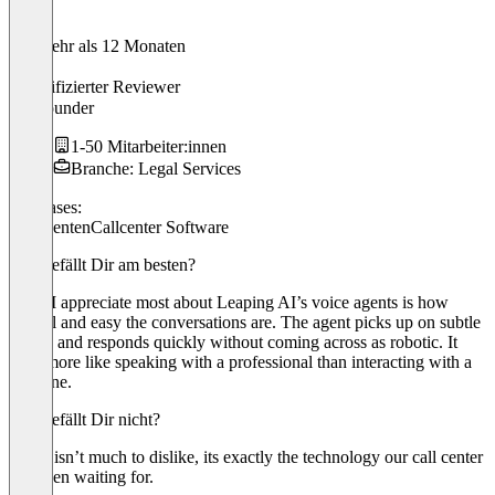
Vor mehr als 12 Monaten
Dila
Verifizierter Reviewer
Co-Founder
1-50 Mitarbeiter:innen
Branche: Legal Services
Use cases:
KI Agenten
Callcenter Software
Was gefällt Dir am besten?
What I appreciate most about Leaping AI’s voice agents is how
natural and easy the conversations are. The agent picks up on subtle
details and responds quickly without coming across as robotic. It
feels more like speaking with a professional than interacting with a
machine.
Was gefällt Dir nicht?
There isn’t much to dislike, its exactly the technology our call center
has been waiting for.