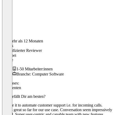
Vor mehr als 12 Monaten
Patrick
Verifizierter Reviewer
CPO
bei
Leegle
1-50 Mitarbeiter:innen
Branche: Computer Software
Use cases:
KI Agenten
Was gefällt Dir am besten?
We use it to automate customer support i.e. for incoming calls.
Works great so far for our use case. Conversation seem impressively
natural. Super user-centric and capable team with new features