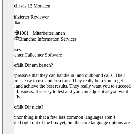
Vor mehr als 12 Monaten
Andre
Verifizierter Reviewer
Consultant
1001+ Mitarbeiter:innen
Branche: Information Services
Use cases:
KI Agenten
Callcenter Software
Was gefällt Dir am besten?
It is impressive that they can handle in- and outbound calls. Their
platform is easy to use and to set-up. They really help you to get
started and achieve the best results. They really want you to succeed
in your business. It is easy to test and you can adjust it as you want
on the fly.
Was gefällt Dir nicht?
One minor thing is that a few less common languages aren’t
supported right out of the box yet, but the core language options are
solid.