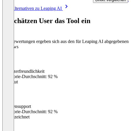
Item
Alle Alternativen zu Leaping AI
1
of
So schätzen User das Tool ein
8
Die Bewertungen ergeben sich aus den für Leaping AI abgegebenen
Reviews
Benutzerfreundlichkeit
0
%
Kategorie-Durchschnitt: 92 %
Sehr gut
Kundensupport
0
%
Kategorie-Durchschnitt: 92 %
Ausgezeichnet