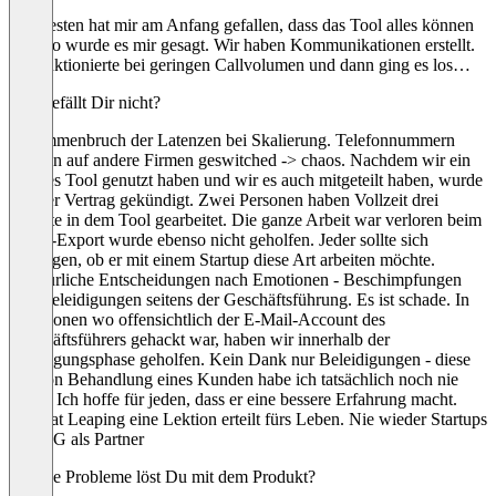
Am besten hat mir am Anfang gefallen, dass das Tool alles können
soll. So wurde es mir gesagt. Wir haben Kommunikationen erstellt.
Es funktionierte bei geringen Callvolumen und dann ging es los…
Was gefällt Dir nicht?
Zusammenbruch der Latenzen bei Skalierung. Telefonnummern
wurden auf andere Firmen geswitched -> chaos. Nachdem wir ein
zweites Tool genutzt haben und wir es auch mitgeteilt haben, wurde
uns der Vertrag gekündigt. Zwei Personen haben Vollzeit drei
Monate in dem Tool gearbeitet. Die ganze Arbeit war verloren beim
Daten-Export wurde ebenso nicht geholfen. Jeder sollte sich
überlegen, ob er mit einem Startup diese Art arbeiten möchte.
Willkürliche Entscheidungen nach Emotionen - Beschimpfungen
und Beleidigungen seitens der Geschäftsführung. Es ist schade. In
Situationen wo offensichtlich der E-Mail-Account des
Geschäftsführers gehackt war, haben wir innerhalb der
Kündigungsphase geholfen. Kein Dank nur Beleidigungen - diese
Art von Behandlung eines Kunden habe ich tatsächlich noch nie
erlebt. Ich hoffe für jeden, dass er eine bessere Erfahrung macht.
Uns hat Leaping eine Lektion erteilt fürs Leben. Nie wieder Startups
und UG als Partner
Welche Probleme löst Du mit dem Produkt?