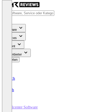
Software
Services
Content
Für Anbieter
Bewerten
Deutsch
English
Callcenter Software