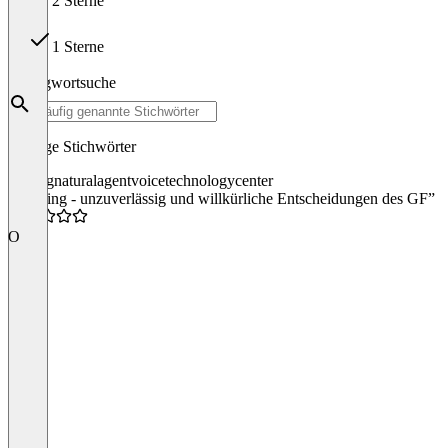
2 Sterne
0
1 Sterne
1
Schlagwortsuche
Häufige Stichwörter
leaping
natural
agent
voice
technology
center
“Leaping - unzuverlässig und willkürliche Entscheidungen des GF”
O