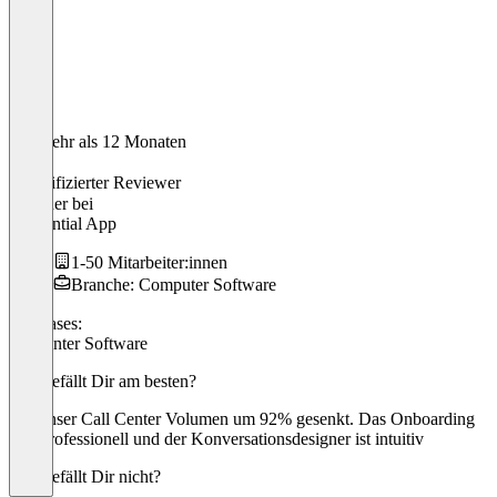
Vor mehr als 12 Monaten
Akio
Verifizierter Reviewer
Gründer
bei
Tangential App
1-50 Mitarbeiter:innen
Branche: Computer Software
Use cases:
Callcenter Software
Was gefällt Dir am besten?
Hat unser Call Center Volumen um 92% gesenkt. Das Onboarding
war professionell und der Konversationsdesigner ist intuitiv
Was gefällt Dir nicht?