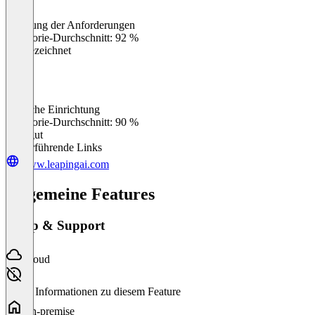
Erfüllung der Anforderungen
0
%
Kategorie-Durchschnitt: 92 %
Ausgezeichnet
Einfache Einrichtung
0
%
Kategorie-Durchschnitt: 90 %
Sehr gut
Weiterführende Links
www.leapingai.com
Allgemeine Features
Setup & Support
Cloud
Keine Informationen zu diesem Feature
On-premise