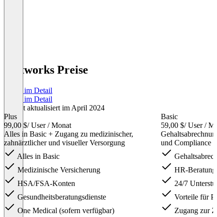
Justworks Preise
Preise im Detail
Preise im Detail
Zuletzt aktualisiert im April 2024
Plus
Basic
99,00 $
/ User / Monat
59,00 $
/ User / M
Alles in Basic + Zugang zu medizinischer,
Gehaltsabrechnung
zahnärztlicher und visueller Versorgung
und Compliance
Alles in Basic
Gehaltsabrechn
Medizinische Versicherung
HR-Beratung
HSA/FSA-Konten
24/7 Unterstü
Gesundheitsberatungsdienste
Vorteile für P
One Medical (sofern verfügbar)
Zugang zur Ze