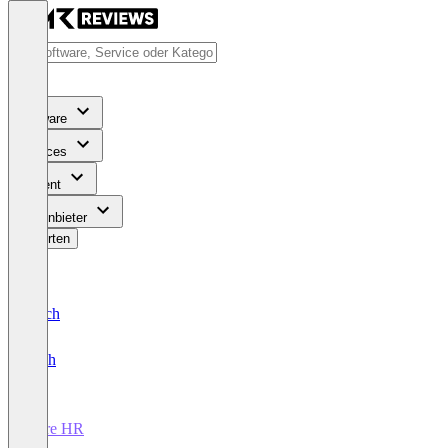
Software
Services
Content
Für Anbieter
Bewerten
Deutsch
English
Core HR