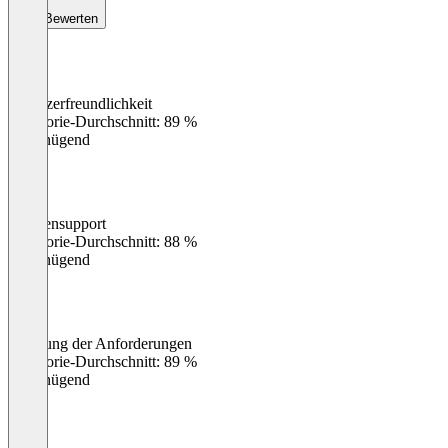
Bewerten
Benutzerfreundlichkeit
0
%
Kategorie-Durchschnitt: 89 %
Ungenügend
Kundensupport
0
%
Kategorie-Durchschnitt: 88 %
Ungenügend
Erfüllung der Anforderungen
0
%
Kategorie-Durchschnitt: 89 %
Ungenügend