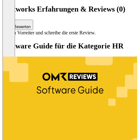
Item
1
Justworks Erfahrungen & Reviews (0)
of
2
Bewerten
Sei ein Vorreiter und schreibe die erste Review.
Software Guide für die Kategorie HR