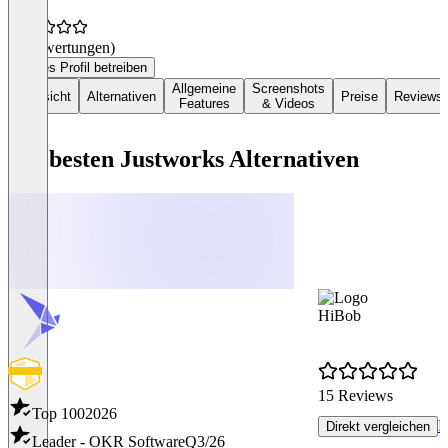
(0 Bewertungen)
Dieses Profil betreiben
Allgemeine
Screenshots
Übersicht
Alternativen
Preise
Reviews
Features
& Videos
Die besten Justworks Alternativen
HiBob
15 Reviews
Top 100
2026
R
Direkt vergleichen
Leader - OKR Software
Q3/26