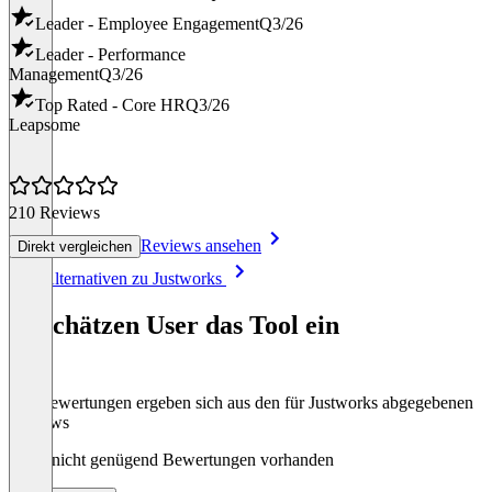
Leader - Employee Engagement
Q3/26
Leader - Performance
Management
Q3/26
Top Rated - Core HR
Q3/26
Leapsome
210 Reviews
Reviews ansehen
Direkt vergleichen
Item
Alle Alternativen zu Justworks
1
of
So schätzen User das Tool ein
8
Die Bewertungen ergeben sich aus den für Justworks abgegebenen
Reviews
Noch nicht genügend Bewertungen vorhanden