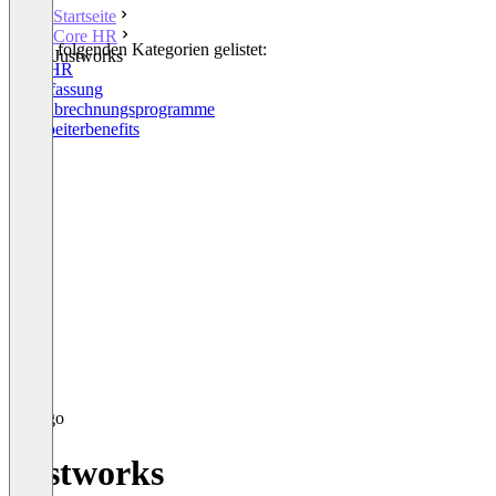
Startseite
Core HR
In den folgenden Kategorien gelistet:
Justworks
Core HR
Zeiterfassung
Lohnabrechnungsprogramme
Mitarbeiterbenefits
Justworks