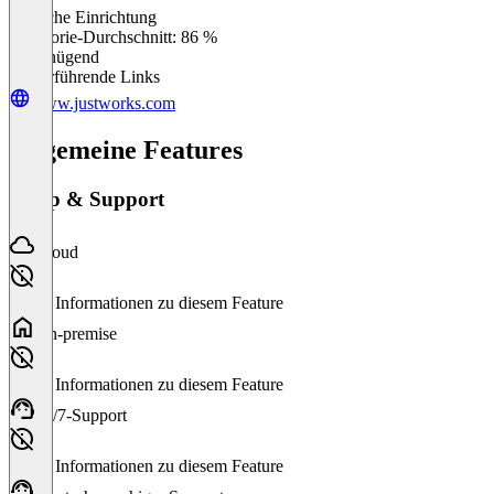
Einfache Einrichtung
0
%
Kategorie-Durchschnitt: 86 %
Ungenügend
Weiterführende Links
www.justworks.com
Allgemeine Features
Setup & Support
Cloud
Keine Informationen zu diesem Feature
On-premise
Keine Informationen zu diesem Feature
24/7-Support
Keine Informationen zu diesem Feature