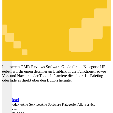
HR
In unserem OMR Reviews Software Guide für die Kategorie HR
geben wir dir einen detaillierten Einblick in die Funktionen sowie
Vor- und Nachteile der Tools. Informiere dich über das Briefing
oder lade es direkt über den Button herunter.
Download
Alle Produkte
Alle Services
Alle Software Kategorien
Alle Service
Kategorien