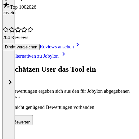
Top 100
2026
coveto
204 Reviews
Reviews ansehen
Direkt vergleichen
Item
Alle Alternativen zu Jobylon
1
of
So schätzen User das Tool ein
8
Die Bewertungen ergeben sich aus den für Jobylon abgegebenen
Reviews
Noch nicht genügend Bewertungen vorhanden
Bewerten