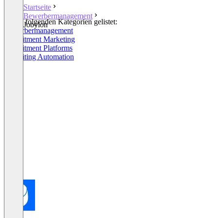
Startseite
Bewerbermanagement
In den folgenden Kategorien gelistet:
Jobylon
Bewerbermanagement
Recruitment Marketing
Recruitment Platforms
Recruiting Automation