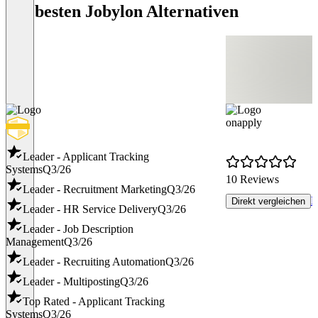
Die besten Jobylon Alternativen
onapply
Leader - Applicant Tracking
Systems
Q3/26
10 Reviews
Leader - Recruitment Marketing
Q3/26
R
Direkt vergleichen
Leader - HR Service Delivery
Q3/26
Leader - Job Description
Management
Q3/26
Leader - Recruiting Automation
Q3/26
Leader - Multiposting
Q3/26
Top Rated - Applicant Tracking
Systems
Q3/26