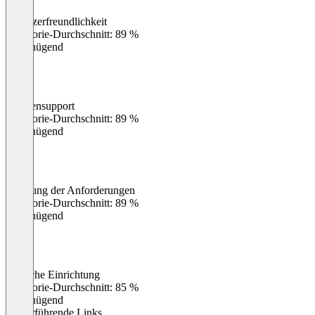
Benutzerfreundlichkeit
0
%
Kategorie-Durchschnitt: 89 %
Ungenügend
Kundensupport
0
%
Kategorie-Durchschnitt: 89 %
Ungenügend
Erfüllung der Anforderungen
0
%
Kategorie-Durchschnitt: 89 %
Ungenügend
Einfache Einrichtung
0
%
Kategorie-Durchschnitt: 85 %
Ungenügend
Weiterführende Links