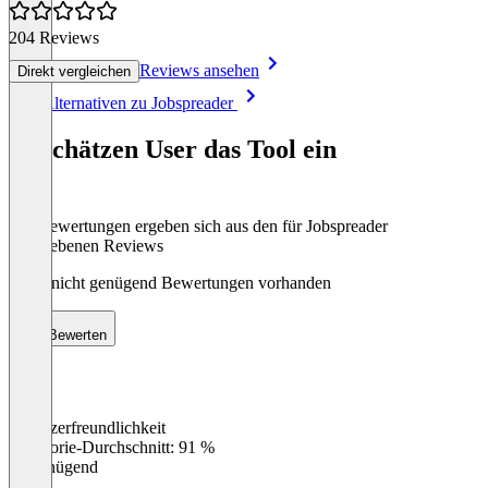
204 Reviews
Reviews ansehen
Direkt vergleichen
Item
Alle Alternativen zu Jobspreader
1
of
So schätzen User das Tool ein
8
Die Bewertungen ergeben sich aus den für Jobspreader
abgegebenen Reviews
Noch nicht genügend Bewertungen vorhanden
Bewerten
Benutzerfreundlichkeit
0
%
Kategorie-Durchschnitt: 91 %
Ungenügend