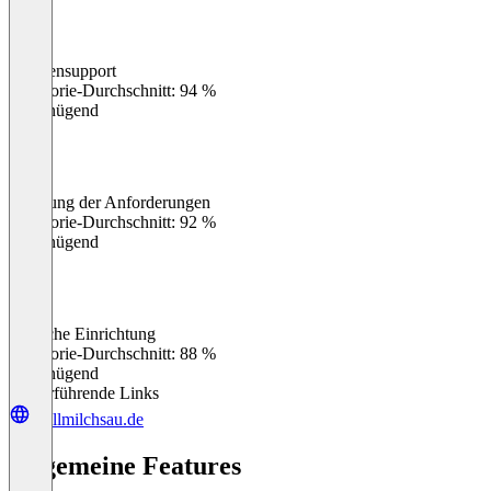
Kundensupport
0
%
Kategorie-Durchschnitt: 94 %
Ungenügend
Erfüllung der Anforderungen
0
%
Kategorie-Durchschnitt: 92 %
Ungenügend
Einfache Einrichtung
0
%
Kategorie-Durchschnitt: 88 %
Ungenügend
Weiterführende Links
wollmilchsau.de
Allgemeine Features