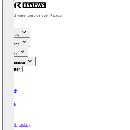
Software
Services
Content
Für Anbieter
Bewerten
Deutsch
English
Multiposting