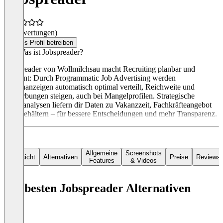
(0 Bewertungen)
Dieses Profil betreiben
### Was ist Jobspreader?
Jobspreader von Wollmilchsau macht Recruiting planbar und
effizient: Durch Programmatic Job Advertising werden
Stellenanzeigen automatisch optimal verteilt, Reichweite und
Bewerbungen steigen, auch bei Mangelprofilen. Strategische
Marktanalysen liefern dir Daten zu Vakanzzeit, Fachkräfteangebot
und Gehältern – für bessere Entscheidungen und mehr Transparenz.
Allgemeine
Screenshots
Übersicht
Alternativen
Preise
Reviews
Features
& Videos
Die besten Jobspreader Alternativen