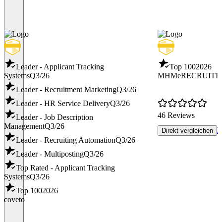
Leader - Applicant Tracking
Top 100
2026
Systems
Q3/26
MHMeRECRUITI
Leader - Recruitment Marketing
Q3/26
Leader - HR Service Delivery
Q3/26
46 Reviews
Leader - Job Description
Management
Q3/26
R
Direkt vergleichen
Leader - Recruiting Automation
Q3/26
Leader - Multiposting
Q3/26
Top Rated - Applicant Tracking
Systems
Q3/26
Top 100
2026
coveto