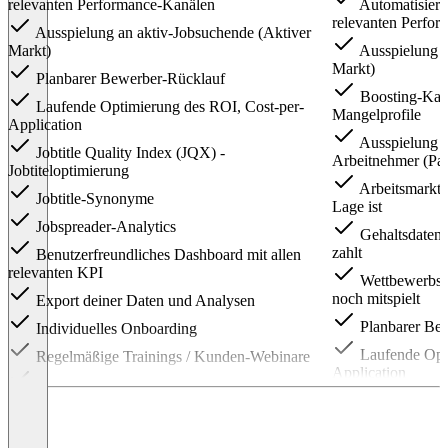
relevanten Performance-Kanälen
Automatisierte
relevanten Perfo
Ausspielung an aktiv-Jobsuchende (Aktiver
Markt)
Ausspielung a
Markt)
Planbarer Bewerber-Rücklauf
Boosting-Kam
Laufende Optimierung des ROI, Cost-per-
Mangelprofile
Application
Ausspielung a
Jobtitle Quality Index (JQX) -
Arbeitnehmer (Pas
Jobtiteloptimierung
Arbeitsmarktd
Jobtitle-Synonyme
Lage ist
Jobspreader-Analytics
Gehaltsdaten 
zahlt
Benutzerfreundliches Dashboard mit allen
relevanten KPI
Wettbewerbs-R
noch mitspielt
Export deiner Daten und Analysen
Planbarer Be
Individuelles Onboarding
Laufende Opti
Regelmäßige Trainings / Kunden-Webinare
Application
Persönlicher Chat-Support (Reaktionszeit:
Jobtitle Quali
max. 24 Std.)
Jobtiteloptimierun
Jobspreader-Analytics Implementierung in
Jobtitle-Syn