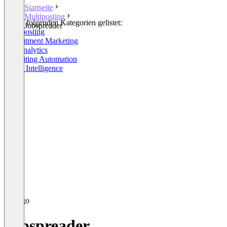
Startseite
Multiposting
In den folgenden Kategorien gelistet:
Jobspreader
Multiposting
Recruitment Marketing
HR Analytics
Recruiting Automation
Talent Intelligence
Jobspreader