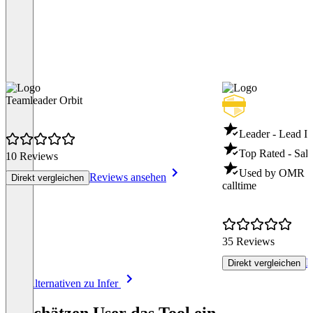
Teamleader Orbit
Leader - Lead In
Top Rated - Sale
10 Reviews
Used by OMR - S
Reviews ansehen
Direkt vergleichen
calltime
35 Reviews
R
Direkt vergleichen
Item
Alle Alternativen zu Infer
1
of
So schätzen User das Tool ein