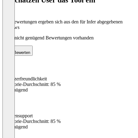
8
Die Bewertungen ergeben sich aus den für Infer abgegebenen
Reviews
Noch nicht genügend Bewertungen vorhanden
Bewerten
Benutzerfreundlichkeit
0
%
Kategorie-Durchschnitt: 85 %
Ungenügend
Kundensupport
0
%
Kategorie-Durchschnitt: 85 %
Ungenügend