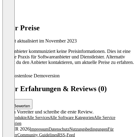
Infer Preise
Zuletzt aktualisiert im November 2023
Der Anbieter kommuniziert keine Preisinformationen. Dies ist eine
übliche Praxis für Softwareanbieter und Dienstleister. Alternativ
kannst du den Anbieter kontaktieren, um aktuelle Preise zu erfahren.
Kostenlose Demoversion
Infer Erfahrungen & Reviews (0)
Bewerten
Sei ein Vorreiter und schreibe die erste Review.
Alle Produkte
Alle Services
Alle Software Kategorien
Alle Service
Kategorien
© OMR 2026
Impressum
Datenschutz
Nutzungsbedingungen
Für
Anbieter
Community Guidelines
RSS-Feed