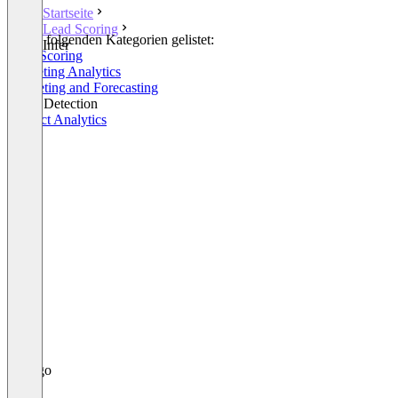
Startseite
Lead Scoring
In den folgenden Kategorien gelistet:
Infer
Lead Scoring
Marketing Analytics
Budgeting and Forecasting
Fraud Detection
Product Analytics
+1