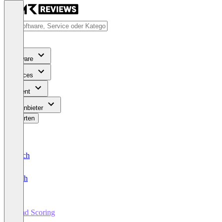
Software
Services
Content
Für Anbieter
Bewerten
Deutsch
English
Lead Scoring