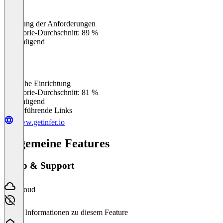
Erfüllung der Anforderungen
0
%
Kategorie-Durchschnitt: 89 %
Ungenügend
Einfache Einrichtung
0
%
Kategorie-Durchschnitt: 81 %
Ungenügend
Weiterführende Links
www.getinfer.io
Allgemeine Features
Setup & Support
Cloud
Keine Informationen zu diesem Feature