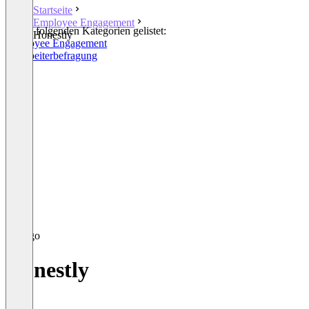
Startseite
Employee Engagement
In den folgenden Kategorien gelistet:
Honestly
Employee Engagement
Mitarbeiterbefragung
Honestly