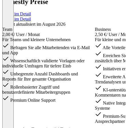
Honestly Preise
Preise im Detail
Preise im Detail
Zuletzt aktualisiert im August 2026
Team
Business
2,00 €
/ User / Monat
2,50 €
/ User / Mo
Für Teams und kleinere Unternehmen
Für kleine und mi
Befragen Sie alle Mitarbeitenden via E-Mail
Alle Vorteile 
und App
Erreichen Sie 
Wissenschaftlich validierte Vorlagen oder
zusätzlich über M
individuelle Umfragen für tiefere Einb
Initiativen er
Unbegrenzte Anzahl Dashboards und
Erweiterte An
Reports für Ihre gesamte Organisation
Trendanalysen un
Rollenbasierter Zugriff und
KI-unterstütz
benutzerdefinierte Mitarbeitergruppen
Kommentaren nac
Premium Online Support
Native Integr
Systeme
Premium-Suppo
Ansprechpartner v
Item