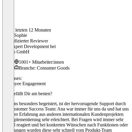
In den letzten 12 Monaten
Anna-Sophie
Verifizierter Reviewer
HR Expert Development
bei
Tchibo GmbH
1001+ Mitarbeiter:innen
Branche: Consumer Goods
Use cases:
Employee Engagement
Was gefällt Dir am besten?
Was uns besonders begeistert, ist der hervorragende Support durch
das Customer Success Team: Ana war immer für uns da und hat uns
mit ihrer Erfahrung aus anderen internationalen Kundenprojekten
die Implementierung sehr erleichtert. Bei Fragen wird immer sehr
schnell reagiert und bei konkreten Wünschen nach Funktionen oder
Änderungen wurden diese sehr schnell vom Produkt-Team