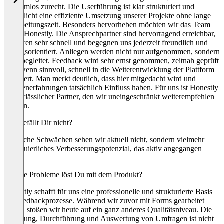
problemlos zurecht. Die Userführung ist klar strukturiert und
ermöglicht eine effiziente Umsetzung unserer Projekte ohne lange
Einarbeitungszeit. Besonders hervorheben möchten wir das Team
hinter Honestly. Die Ansprechpartner sind hervorragend erreichbar,
reagieren sehr schnell und begegnen uns jederzeit freundlich und
lösungsorientiert. Anliegen werden nicht nur aufgenommen, sondern
aktiv begleitet. Feedback wird sehr ernst genommen, zeitnah geprüft
und, wenn sinnvoll, schnell in die Weiterentwicklung der Plattform
integriert. Man merkt deutlich, dass hier mitgedacht wird und
Kundenerfahrungen tatsächlich Einfluss haben. Für uns ist Honestly
ein verlässlicher Partner, den wir uneingeschränkt weiterempfehlen
können.
Was gefällt Dir nicht?
Wirkliche Schwächen sehen wir aktuell nicht, sondern vielmehr
kontinuierliches Verbesserungspotenzial, das aktiv angegangen
wird.
Welche Probleme löst Du mit dem Produkt?
Honestly schafft für uns eine professionelle und strukturierte Basis
für Feedbackprozesse. Während wir zuvor mit Forms gearbeitet
haben, stoßen wir heute auf ein ganz anderes Qualitätsniveau. Die
Erstellung, Durchführung und Auswertung von Umfragen ist nicht