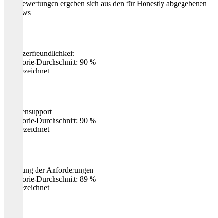
Die Bewertungen ergeben sich aus den für Honestly abgegebenen
Reviews
Benutzerfreundlichkeit
0
%
Kategorie-Durchschnitt: 90 %
Ausgezeichnet
Kundensupport
0
%
Kategorie-Durchschnitt: 90 %
Ausgezeichnet
Erfüllung der Anforderungen
0
%
Kategorie-Durchschnitt: 89 %
Ausgezeichnet