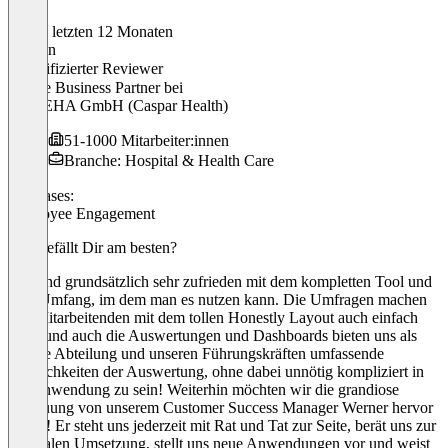
In den letzten 12 Monaten
Madlen
Verifizierter Reviewer
People Business Partner
bei
GOREHA GmbH (Caspar Health)
51-1000 Mitarbeiter:innen
Branche: Hospital & Health Care
Use cases:
Employee Engagement
Was gefällt Dir am besten?
Wir sind grundsätzlich sehr zufrieden mit dem kompletten Tool und
dem Umfang, im dem man es nutzen kann. Die Umfragen machen
den Mitarbeitenden mit dem tollen Honestly Layout auch einfach
Spaß und auch die Auswertungen und Dashboards bieten uns als
People Abteilung und unseren Führungskräften umfassende
Möglichkeiten der Auswertung, ohne dabei unnötig kompliziert in
der Anwendung zu sein! Weiterhin möchten wir die grandiose
Betreuung von unserem Customer Success Manager Werner hervor
heben! Er steht uns jederzeit mit Rat und Tat zur Seite, berät uns zur
optimalen Umsetzung, stellt uns neue Anwendungen vor und weist