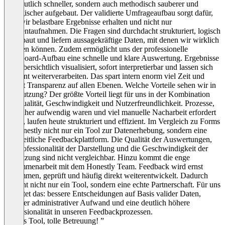
nur deutlich schneller, sondern auch methodisch sauberer und
strategischer aufgebaut. Der validierte Umfrageaufbau sorgt dafür,
dass wir belastbare Ergebnisse erhalten und nicht nur
Momentaufnahmen. Die Fragen sind durchdacht strukturiert, logisch
aufgebaut und liefern aussagekräftige Daten, mit denen wir wirklich
arbeiten können. Zudem ermöglicht uns der professionelle
Dashboard-Aufbau eine schnelle und klare Auswertung. Ergebnisse
sind übersichtlich visualisiert, sofort interpretierbar und lassen sich
effizient weiterverarbeiten. Das spart intern enorm viel Zeit und
schafft Transparenz auf allen Ebenen. Welche Vorteile sehen wir in
der Nutzung? Der größte Vorteil liegt für uns in der Kombination
aus Qualität, Geschwindigkeit und Nutzerfreundlichkeit. Prozesse,
die früher aufwendig waren und viel manuelle Nacharbeit erfordert
haben, laufen heute strukturiert und effizient. Im Vergleich zu Forms
ist Honestly nicht nur ein Tool zur Datenerhebung, sondern eine
ganzheitliche Feedbackplattform. Die Qualität der Auswertungen,
die Professionalität der Darstellung und die Geschwindigkeit der
Umsetzung sind nicht vergleichbar. Hinzu kommt die enge
Zusammenarbeit mit dem Honestly Team. Feedback wird ernst
genommen, geprüft und häufig direkt weiterentwickelt. Dadurch
entsteht nicht nur ein Tool, sondern eine echte Partnerschaft. Für uns
bedeutet das: bessere Entscheidungen auf Basis valider Daten,
weniger administrativer Aufwand und eine deutlich höhere
Professionalität in unseren Feedbackprozessen.
“Tolles Tool, tolle Betreuung! ”