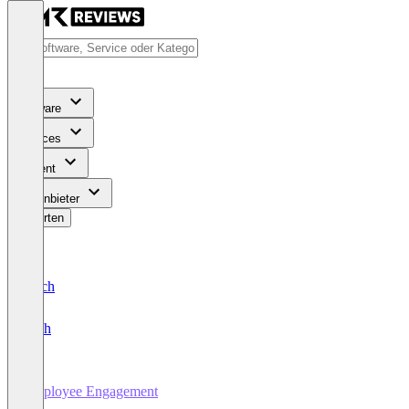
Software
Services
Content
Für Anbieter
Bewerten
Deutsch
English
Employee Engagement