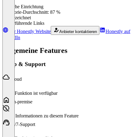
Einfache Einrichtung
0
%
Kategorie-Durchschnitt: 87 %
Ausgezeichnet
Weiterführende Links
Zur Honestly Website
Honestly auf
Anbieter kontaktieren
LinkedIn
Allgemeine Features
Setup & Support
Cloud
Diese Funktion ist verfügbar
On-premise
Keine Informationen zu diesem Feature
24/7-Support