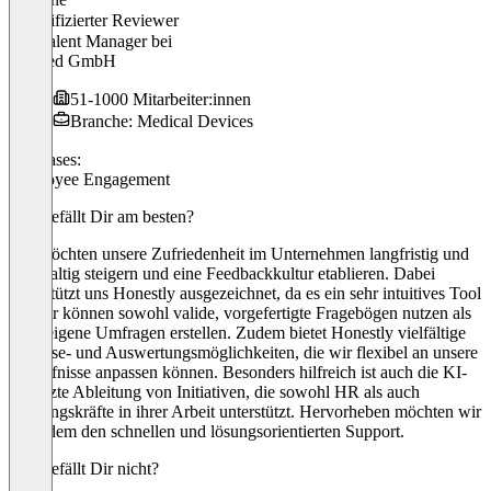
Verifizierter Reviewer
HR Talent Manager
bei
ewimed GmbH
51-1000 Mitarbeiter:innen
Branche: Medical Devices
Use cases:
Employee Engagement
Was gefällt Dir am besten?
Wir möchten unsere Zufriedenheit im Unternehmen langfristig und
nachhaltig steigern und eine Feedbackkultur etablieren. Dabei
unterstützt uns Honestly ausgezeichnet, da es ein sehr intuitives Tool
ist. Wir können sowohl valide, vorgefertigte Fragebögen nutzen als
auch eigene Umfragen erstellen. Zudem bietet Honestly vielfältige
Analyse- und Auswertungsmöglichkeiten, die wir flexibel an unsere
Bedürfnisse anpassen können. Besonders hilfreich ist auch die KI-
gestützte Ableitung von Initiativen, die sowohl HR als auch
Führungskräfte in ihrer Arbeit unterstützt. Hervorheben möchten wir
außerdem den schnellen und lösungsorientierten Support.
Was gefällt Dir nicht?