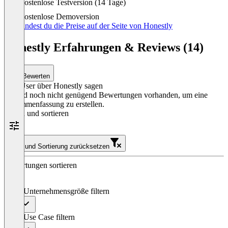
Kostenlose Testversion (14 Tage)
1
of
Kostenlose Demoversion
3
Hier findest du die Preise auf der Seite von Honestly
Honestly Erfahrungen & Reviews (14)
Bewerten
Was User über Honestly sagen
Es sind noch nicht genügend Bewertungen vorhanden, um eine
Zusammenfassung zu erstellen.
Filtern und sortieren
Filter und Sortierung zurücksetzen
Bewertungen sortieren
Nach Unternehmensgröße filtern
Alle
Nach Use Case filtern