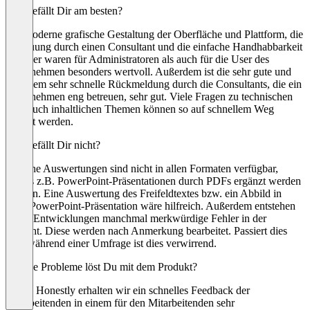
Was gefällt Dir am besten?
Die moderne grafische Gestaltung der Oberfläche und Plattform, die
Betreuung durch einen Consultant und die einfache Handhabbarkeit
für User waren für Administratoren als auch für die User des
Unternehmen besonders wertvoll. Außerdem ist die sehr gute und
vor allem sehr schnelle Rückmeldung durch die Consultants, die ein
Unternehmen eng betreuen, sehr gut. Viele Fragen zu technischen
oder auch inhaltlichen Themen können so auf schnellem Weg
geklärt werden.
Was gefällt Dir nicht?
Manche Auswertungen sind nicht in allen Formaten verfügbar,
sodass z.B. PowerPoint-Präsentationen durch PDFs ergänzt werden
müssen. Eine Auswertung des Freifeldtextes bzw. ein Abbild in
einer PowerPoint-Präsentation wäre hilfreich. Außerdem entstehen
durch Entwicklungen manchmal merkwürdige Fehler in der
Ansicht. Diese werden nach Anmerkung bearbeitet. Passiert dies
aber während einer Umfrage ist dies verwirrend.
Welche Probleme löst Du mit dem Produkt?
Durch Honestly erhalten wir ein schnelles Feedback der
Mitarbeitenden in einem für den Mitarbeitenden sehr