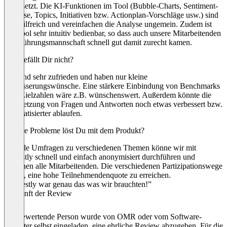
umgesetzt. Die KI-Funktionen im Tool (Bubble-Charts, Sentiment-
Analyse, Topics, Initiativen bzw. Actionplan-Vorschläge usw.) sind
sehr hilfreich und vereinfachen die Analyse ungemein. Zudem ist
das Tool sehr intuitiv bedienbar, so dass auch unsere Mitarbeitenden
und Führungsmannschaft schnell gut damit zurecht kamen.
Was gefällt Dir nicht?
Wir sind sehr zufrieden und haben nur kleine
Verbesserungswünsche. Eine stärkere Einbindung von Benchmarks
oder Zielzahlen wäre z.B. wünschenswert. Außerdem könnte die
Übersetzung von Fragen und Antworten noch etwas verbessert bzw.
automatisierter ablaufen.
Welche Probleme löst Du mit dem Produkt?
Globale Umfragen zu verschiedenen Themen könne wir mit
Honestly schnell und einfach anonymisiert durchführen und
erreichen alle Mitarbeitenden. Die verschiedenen Partizipationswege
helfen, eine hohe Teilnehmendenquote zu erreichen.
“Honestly war genau das was wir brauchten!”
Herkunft der Review
Die bewertende Person wurde von OMR oder vom Software-
Anbieter selbst eingeladen, eine ehrliche Review abzugeben. Für die