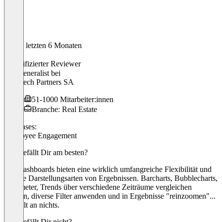
In den letzten 6 Monaten
Dunja
Verifizierter Reviewer
HR Generalist
bei
PropTech Partners SA
51-1000 Mitarbeiter:innen
Branche: Real Estate
Use cases:
Employee Engagement
Was gefällt Dir am besten?
Die Dashboards bieten eine wirklich umfangreiche Flexibilität und
diverse Darstellungsarten von Ergebnissen. Barcharts, Bubblecharts,
Barometer, Trends über verschiedene Zeiträume vergleichen
können, diverse Filter anwenden und in Ergebnisse "reinzoomen"...
Es fehlt an nichts.
Was gefällt Dir nicht?