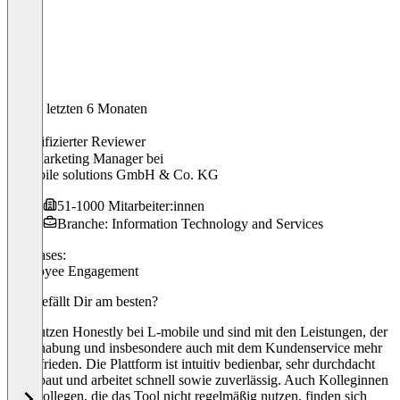
In den letzten 6 Monaten
Elena
Verifizierter Reviewer
HR Marketing Manager
bei
L-mobile solutions GmbH & Co. KG
51-1000 Mitarbeiter:innen
Branche: Information Technology and Services
Use cases:
Employee Engagement
Was gefällt Dir am besten?
Wir nutzen Honestly bei L-mobile und sind mit den Leistungen, der
Handhabung und insbesondere auch mit dem Kundenservice mehr
als zufrieden. Die Plattform ist intuitiv bedienbar, sehr durchdacht
aufgebaut und arbeitet schnell sowie zuverlässig. Auch Kolleginnen
und Kollegen, die das Tool nicht regelmäßig nutzen, finden sich