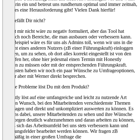
uns darin ein und betreut uns rundherum optimal und immer zeitnah,
wenn es eine Herausforderung gibt! Vielen Dank hierfür!
Was gefällt Dir nicht?
Gefällt mir nicht wäre zu negativ formuliert, aber das Tool hat
natürlich noch Bereiche, die man ausbauen oder verbessern kann.
Zum Beispiel wäre es für uns als Admins toll, wenn wir uns in die
Ansicht eines anderen Nutzers (zB einer Führungskraft) einloggen
könnten, um zu sehen, ob dort alles korrekt eingestellt ist von den
Zugriffen her, ohne hier jedesmal einen Termin mit Honestly
machen zu müssen oder mit der entsprechenden Führungskraft.
Ansonsten haben wir noch ein paar Wünsche zu Umfrageoptionen,
die wir aber mit Werner direkt besprechen.
Welche Probleme löst Du mit dem Produkt?
Honestly löst auf eine umfangreiche und leicht zu nutzende Art
unseren Wunsch, bei den Mitarbeitenden verschiedenste Themen
abzufragen und direkt und unkompliziert auswerten zu können. Es
hilft uns dabei, unsere Mitarbeitenden zu sehen und ihre Wünsche
und Sorgen deutlich wahrzunehmen und daran arbeiten zu können,
sodass sich das Arbeitsumfeld bei uns stets verbessern kann und
Handlungsfelder bearbeitet werden können. Wir fragen zB
regelmäßig in einer großen Umfrage die