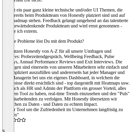
Es gibt ein paar ganz kleine technische und/oder UI Themen, die
aber bereits beim Produktteam von Honestly platziert sind und auf
der Roadmap stehen. Feedback gelangt umgehend an das talentierte
und vorwärtsdenkende Produktteam und wird ernst genommen -
schätze ich extrem.
Welche Probleme löst Du mit dem Produkt?
Wir nutzen Honestly von A-Z für all unsere Umfragen und
Reviwes: Probezeitendgespräch, Wellbeing Feedback, Pulse
Surveys, Annual Performance Reviews und Exit Interviews. Die
Umfragen sind einerseits von unseren Mitarbeitern sehr einfach und
unkompliziert auszufüllen und andererseits hat jeder Manager und
jede Managerin bei uns ein eigenes Dashboard, in welchem die
Ergebnisse direkt ersichtlich sind - top dargestellt mit Heatmaps usw.
Für mich als HR und Admin der Plattform ein grosser Vorteil, alles
in einem Tool zu haben, real-time Trends einzusehen und den "Puls"
der Mitarbeitenden zu verfolgen. Mit Honestly übersetzen wir
Menschen zu Daten - und Daten zu echtem Impact.
“Super Tool um die Zufriedenheit im Unternehmen langfristig zu
steigern”
5.0
S