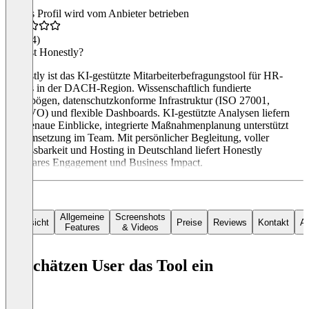
Dieses Profil wird vom Anbieter betrieben
4,6
(14)
Was ist Honestly?
Honestly ist das KI-gestützte Mitarbeiterbefragungstool für HR-
Teams in der DACH-Region. Wissenschaftlich fundierte
Fragebögen, datenschutzkonforme Infrastruktur (ISO 27001,
DSGVO) und flexible Dashboards. KI-gestützte Analysen liefern
passgenaue Einblicke, integrierte Maßnahmenplanung unterstützt
die Umsetzung im Team. Mit persönlicher Begleitung, voller
Anpassbarkeit und Hosting in Deutschland liefert Honestly
messbares Engagement und Business Impact.
Allgemeine
Screenshots
Übersicht
Preise
Reviews
Kontakt
Al
Features
& Videos
So schätzen User das Tool ein