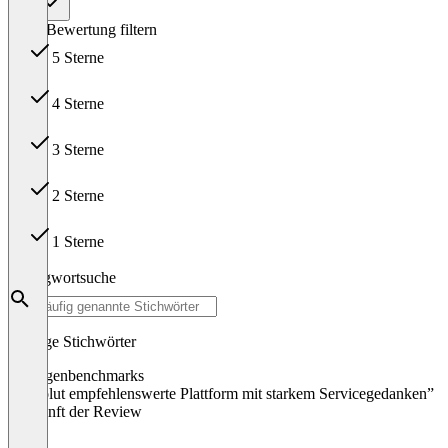
Alle
Nach Bewertung filtern
5 Sterne
11
4 Sterne
3
3 Sterne
0
2 Sterne
0
1 Sterne
0
Schlagwortsuche
Häufige Stichwörter
umfragen
benchmarks
“Absolut empfehlenswerte Plattform mit starkem Servicegedanken”
Herkunft der Review