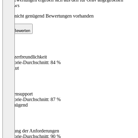
Reviews
Noch nicht genügend Bewertungen vorhanden
Bewerten
Benutzerfreundlichkeit
0
%
Kategorie-Durchschnitt: 84 %
Sehr gut
Kundensupport
0
%
Kategorie-Durchschnitt: 87 %
Ungenügend
Erfüllung der Anforderungen
0
%
Kategorie-Durchschnitt: 90 %