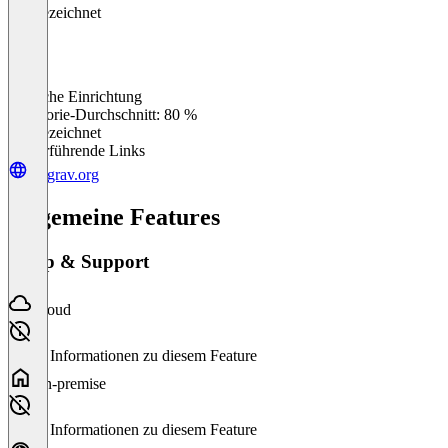
Ausgezeichnet
Einfache Einrichtung
0
%
Kategorie-Durchschnitt: 80 %
Ausgezeichnet
Weiterführende Links
getgrav.org
Allgemeine Features
Setup & Support
Cloud
Keine Informationen zu diesem Feature
On-premise
Keine Informationen zu diesem Feature