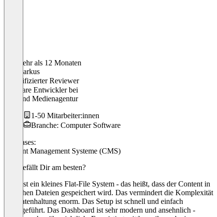
Vor mehr als 12 Monaten
Jan-Markus
Verifizierter Reviewer
Software Entwickler
bei
Neuland Medienagentur
1-50 Mitarbeiter:innen
Branche: Computer Software
Use cases:
Content Management Systeme (CMS)
Was gefällt Dir am besten?
Grav ist ein kleines Flat-File System - das heißt, dass der Content in
einfachen Dateien gespeichert wird. Das vermindert die Komplexität
der Datenhaltung enorm. Das Setup ist schnell und einfach
durchgeführt. Das Dashboard ist sehr modern und ansehnlich -