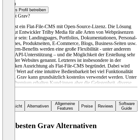
4,0
(1)
Dieses Profil betreiben
Was ist Grav?
Grav ist ein Flat-File-CMS mit Open-Source-Lizenz. Die Lösung
soll laut Entwickler Trilby Media für alle Arten von Webpräsenzen
nutzbar sein: Landingpages, Portfolios, Dokumentationen, Personal-
Resumes, Produktseiten, E-Commerce, Blogs, Business-Seiten usw.
Als Kern-Benefits werden eine große Flexibilität - unter anderem
durch API-Unterstützung – und die Möglichkeit der Erstellung sehr
schneller Websites genannt. Letzteres ist insbesondere in der
schlanken Ausrichtung als Flat-File-CMS begründet. Dabei wird
großer Wert auf eine intuitive Bedienbarkeit bei viel Funktionalität
gelegt. Grav kann grundsätzlich kostenlos verwendet werden. Unter
Grav Premium erhalten Kund:innen aber die Gelegenheit, diverse
Zusatz-Features zu buchen, die ihren Online-Auftritt noch effektiver
machen können. Dazu zählen SEO-Tools, spezielle Theme-
Optionen, erweiterte Galerien und mehr.
Allgemeine
Software
Übersicht
Alternativen
Preise
Reviews
Features
Guide
Die besten Grav Alternativen