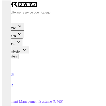
Software
Services
Content
Für Anbieter
Bewerten
Deutsch
English
Content Management Systeme (CMS)