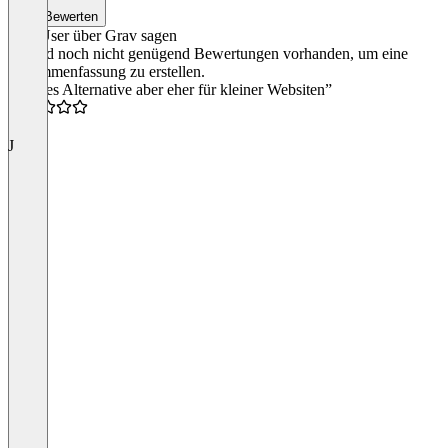
Bewerten
Was User über Grav sagen
Es sind noch nicht genügend Bewertungen vorhanden, um eine
Zusammenfassung zu erstellen.
“Cooles Alternative aber eher für kleiner Websiten”
4.0
J