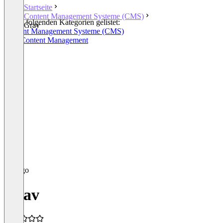
Startseite
Content Management Systeme (CMS)
In den folgenden Kategorien gelistet:
Grav
Content Management Systeme (CMS)
Web Content Management
Grav