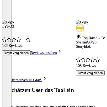
TYPO3
Top Rated - Co
System
Q3/26
136 Reviews
Storyblok
Reviews ansehen
Direkt vergleichen
108 Reviews
R
Direkt vergleichen
Item
Alle Alternativen zu Grav
1
of
So schätzen User das Tool ein
8
Die Bewertungen ergeben sich aus den für Grav abgegebenen