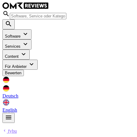
Software
Services
Content
Für Anbieter
Bewerten
Deutsch
English
fybu