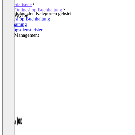
Startseite
Onlineshop Buchhaltung
In den folgenden Kategorien gelistet:
PayJoe
Onlineshop Buchhaltung
Buchhaltung
Zahlungsdienstleister
Asset Management