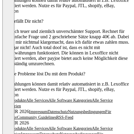
Die Zahlungen können damit relativ automatisiert in z.B. Lexoffice
importiert werden. Nutze es für Paypal, JTL, shopify, eBay,
Amazon
Was gefällt Dir nicht?
Ziemlich teuer und ziemlich unverschämter Support. Rechnet für
eine einfache Frage und 2 geschriebene Sätze knapp 40€ ab. Dabei
wurde mir nichtmal klargemacht, dass ich dafür etwas zahlen muss.
Geht gar nicht! Auch total doof ist, dass es nicht mit
Fremdwährungen funktioniert. Die können in Lexoffice nicht
importiert werden, aber payjoe bietet auch keine Möglichkeit diese
Selbstständig umzurechnen.
Welche Probleme löst Du mit dem Produkt?
Die Zahlungen können damit relativ automatisiert in z.B. Lexoffice
importiert werden. Nutze es für Paypal, JTL, shopify, eBay,
Amazon
Alle Produkte
Alle Services
Alle Software Kategorien
Alle Service
Kategorien
© OMR 2026
Impressum
Datenschutz
Nutzungsbedingungen
Für
Anbieter
Community Guidelines
RSS-Feed
© OMR 2026
Alle Produkte
Alle Services
Alle Software Kategorien
Alle Service