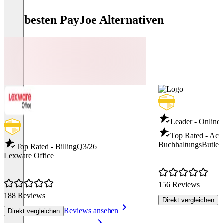
Die besten PayJoe Alternativen
Leader - Online
Top Rated - Acc
BuchhaltungsButler
Top Rated - Billing
Q3/26
Lexware Office
156 Reviews
188 Reviews
R
Direkt vergleichen
Reviews ansehen
Direkt vergleichen
Item