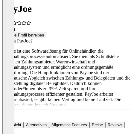
PayJoe
0,5
(1)
Dieses Profil betreiben
Was ist PayJoe?
PayJoe ist eine Softwarelösung für Onlinehändler, die
Buchhaltungsprozesse automatisiert. Sie dient als Schnittstelle
zwischen Zahlungsanbieter, Warenwirtschaft und
Buchhaltungssystem und ermöglicht eine ordnungsgemäße
Buchführung. Die Hauptfunktionen von PayJoe sind der
automatische Abgleich zwischen Zahlungs- und Belegdaten und die
Bereitstellung digitaler Belegbilder. Dadurch können
Anwender*innen bis zu 95% Zeit sparen und ihre
Buchhaltungsprozesse effizienter gestalten. PayJoe arbeitet
guthabenbasiert, es gibt keinen Vertrag und keine Laufzeit. Die
Kosten variieren je nach Nutzung.
Übersicht
Alternativen
Allgemeine Features
Preise
Reviews