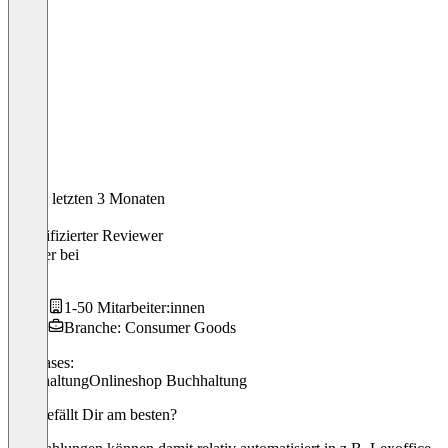
In den letzten 3 Monaten
Jonas
Verifizierter Reviewer
Inhaber
bei
thrid
1-50 Mitarbeiter:innen
Branche: Consumer Goods
Use cases:
Buchhaltung
Onlineshop Buchhaltung
Was gefällt Dir am besten?