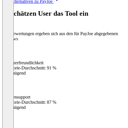
Alle Alternativen zu PayJoe
1
of
So schätzen User das Tool ein
8
Die Bewertungen ergeben sich aus den für PayJoe abgegebenen
Reviews
Benutzerfreundlichkeit
0
%
Kategorie-Durchschnitt: 91 %
Ungenügend
Kundensupport
0
%
Kategorie-Durchschnitt: 87 %
Ungenügend