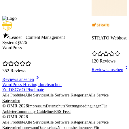
Leader - Content Management
STRATO Webhosti
System
Q3/26
WordPress
120 Reviews
Reviews ansehen
352 Reviews
Reviews ansehen
Item
WordPress Hosting durchsuchen
1
Zu DSGVO Pixelmate
of
Alle Produkte
Alle Services
Alle Software Kategorien
Alle Service
8
Kategorien
© OMR 2026
Impressum
Datenschutz
Nutzungsbedingungen
Für
Anbieter
Community Guidelines
RSS-Feed
© OMR 2026
Alle Produkte
Alle Services
Alle Software Kategorien
Alle Service
Kategorien
Impressum
Datenschutz
Nutzungsbedingungen
Für