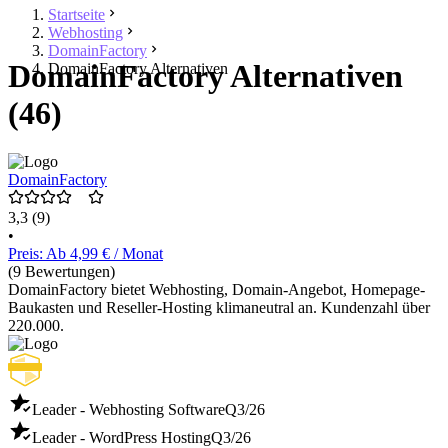
Startseite
Webhosting
DomainFactory
DomainFactory Alternativen
DomainFactory Alternativen
(46)
DomainFactory
3,3
(9)
•
Preis: Ab 4,99 € / Monat
(9 Bewertungen)
DomainFactory bietet Webhosting, Domain-Angebot, Homepage-
Baukasten und Reseller-Hosting klimaneutral an. Kundenzahl über
220.000.
Leader - Webhosting Software
Q3/26
Leader - WordPress Hosting
Q3/26