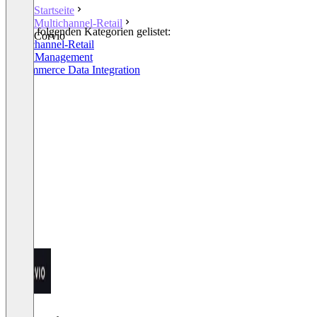
Startseite
Multichannel-Retail
In den folgenden Kategorien gelistet:
Corvio
Multichannel-Retail
Order Management
E-Commerce Data Integration