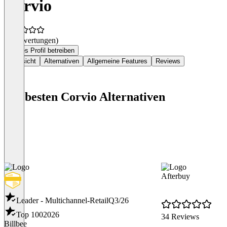
Corvio
(0 Bewertungen)
Dieses Profil betreiben
Übersicht
Alternativen
Allgemeine Features
Reviews
Die besten Corvio Alternativen
Afterbuy
Leader - Multichannel-Retail
Q3/26
Top 100
2026
34 Reviews
Billbee