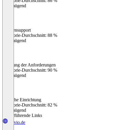
Kategorie-Durchschnitt: 86 %
Ungenügend
Kundensupport
0
%
Kategorie-Durchschnitt: 88 %
Ungenügend
Erfüllung der Anforderungen
0
%
Kategorie-Durchschnitt: 90 %
Ungenügend
Einfache Einrichtung
0
%
Kategorie-Durchschnitt: 82 %
Ungenügend
Weiterführende Links
corvio.de