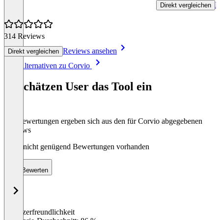
R
Direkt vergleichen
314 Reviews
Reviews ansehen
Direkt vergleichen
Item
Alle Alternativen zu Corvio
1
of
So schätzen User das Tool ein
8
Die Bewertungen ergeben sich aus den für Corvio abgegebenen
Reviews
Noch nicht genügend Bewertungen vorhanden
Bewerten
Benutzerfreundlichkeit
0
%