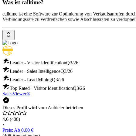
Was ist calltime?
calltime ist eine Software zur Optimierung von Verkaufsanrufen dur
Verbindungsrate zu verdreifachen sowie Abschlussraten zu verdoppeln
Leader - Visitor Identification
Q3/26
Leader - Sales Intelligence
Q3/26
Leader - Lead Mining
Q3/26
Top Rated - Visitor Identification
Q3/26
SalesViewer®
Dieses Profil wird vom Anbieter betrieben
4,6
(408)
•
Preis: Ab 0,00 €
(408 Bewertungen)