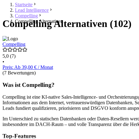
Startseite
Lead Intelligence
Compelling
Compelling Alternativen (102)
Compelling Alternativen
Compelling
5,0
(7)
•
Preis: Ab 39,00 € / Monat
(7 Bewertungen)
Was ist Compelling?
Compelling ist eine KI-native Sales-Intelligence- und Orchestrieru
Informationen aus dem Internet, vertrauenswürdigen Datenbanken, Sec
Leads fundiert qualifizieren, priorisieren und DSGVO konform ansp
Im Unterschied zu statischen Datenbanken oder Daten-Resellern werd
insbesondere im DACH-Raum – und volle Transparenz über die Herku
Top-Features