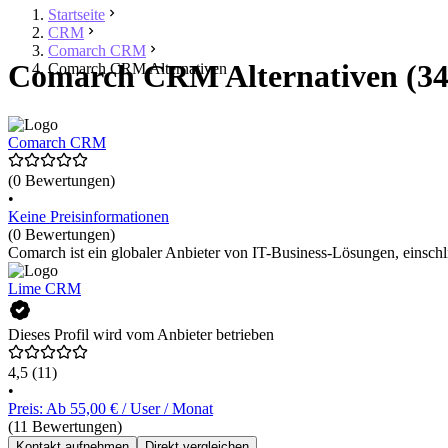
Startseite
CRM
Comarch CRM
Comarch CRM Alternativen (34
Comarch CRM Alternativen
Comarch CRM
(0 Bewertungen)
•
Keine Preisinformationen
(0 Bewertungen)
Comarch ist ein globaler Anbieter von IT-Business-Lösungen, einsch
Lime CRM
Dieses Profil wird vom Anbieter betrieben
4,5
(11)
•
Preis: Ab 55,00 € / User / Monat
(11 Bewertungen)
Kontakt aufnehmen
Direkt vergleichen