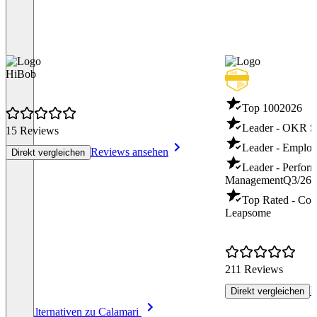
HiBob
Top 100
2026
Leader - OKR S
15 Reviews
Leader - Emplo
Reviews ansehen
Direkt vergleichen
Leader - Perfor
Management
Q3/26
Top Rated - Co
Leapsome
211 Reviews
R
Direkt vergleichen
Item
Alle Alternativen zu Calamari
1