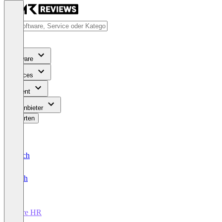
Software
Services
Content
Für Anbieter
Bewerten
Deutsch
English
Core HR