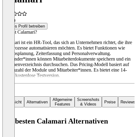
3,0
(1)
Dieses Profil betreiben
Was ist Calamari?
Calamari ist ein HR-Tool, das sich an Unternehmen richtet, die ihre
HR-Prozesse automatisieren möchten. Es bietet Funktionen wie
Urlaubsplanung, Zeiterfassung und Personalverwaltung.
Anwender*innen können Mitarbeiterdokumente speichern und ein
Personenverzeichnis durchsuchen. Das Pricing-Modell basiert auf
der Anzahl der Module und Mitarbeiter*innen. Es bietet eine 14-
tägige kostenlose Testversion.
Allgemeine
Screenshots
Übersicht
Alternativen
Preise
Reviews
Features
& Videos
Die besten Calamari Alternativen