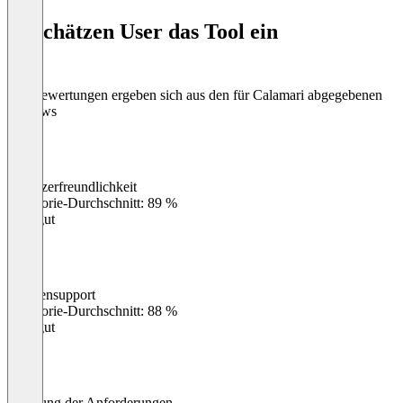
of
So schätzen User das Tool ein
8
Die Bewertungen ergeben sich aus den für Calamari abgegebenen
Reviews
Benutzerfreundlichkeit
0
%
Kategorie-Durchschnitt: 89 %
Sehr gut
Kundensupport
0
%
Kategorie-Durchschnitt: 88 %
Sehr gut
Erfüllung der Anforderungen