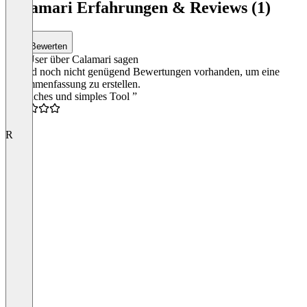
1
Calamari Erfahrungen & Reviews (1)
of
4
Bewerten
Was User über Calamari sagen
Es sind noch nicht genügend Bewertungen vorhanden, um eine
Zusammenfassung zu erstellen.
“Einfaches und simples Tool ”
3.0
R