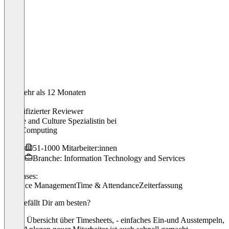
Vor mehr als 12 Monaten
Ronja
Verifizierter Reviewer
People and Culture Spezialistin
bei
Web Computing
51-1000 Mitarbeiter:innen
Branche: Information Technology and Services
Use cases:
Absence Management
Time & Attendance
Zeiterfassung
Was gefällt Dir am besten?
- Gute Übersicht über Timesheets, - einfaches Ein-und Ausstempeln,