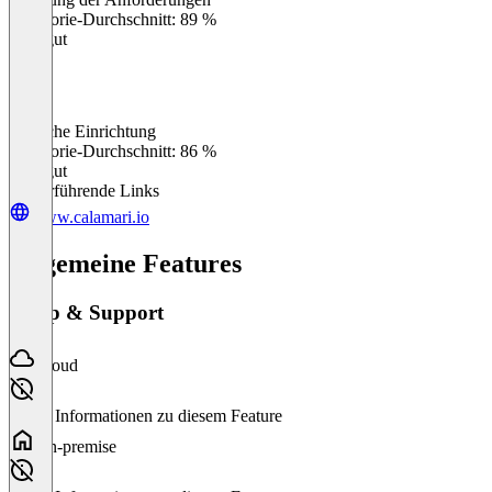
0
%
Kategorie-Durchschnitt: 89 %
Sehr gut
Einfache Einrichtung
0
%
Kategorie-Durchschnitt: 86 %
Sehr gut
Weiterführende Links
www.calamari.io
Allgemeine Features
Setup & Support
Cloud
Keine Informationen zu diesem Feature
On-premise