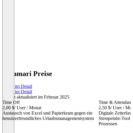
Calamari Preise
Preise im Detail
Preise im Detail
Zuletzt aktualisiert im Februar 2025
Time Off
Time & Attendanc
2,00 $
/ User / Monat
2,50 $
/ User / Mo
Austausch von Excel und Papierkram gegen ein
Digitale Zeiterfa
benutzerfreundliches Urlaubsmanagementsystem
Stempeluhr-Tool z
Prozessen
Item