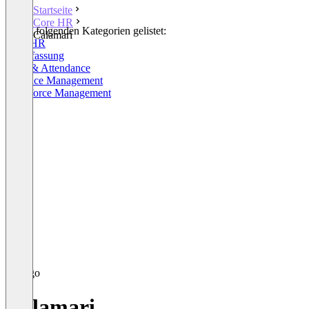
Startseite
Core HR
In den folgenden Kategorien gelistet:
Calamari
Core HR
Zeiterfassung
Time & Attendance
Absence Management
Workforce Management
Calamari