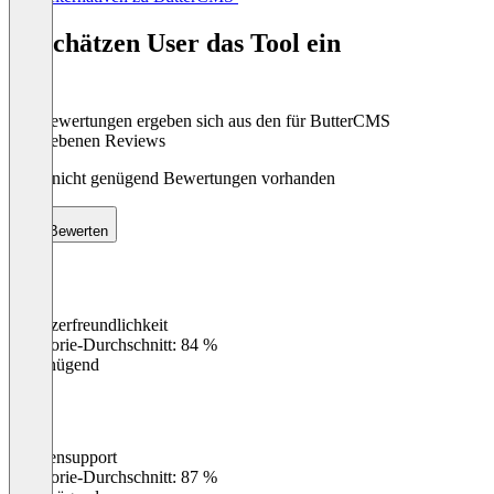
1
of
So schätzen User das Tool ein
8
Die Bewertungen ergeben sich aus den für ButterCMS
abgegebenen Reviews
Noch nicht genügend Bewertungen vorhanden
Bewerten
Benutzerfreundlichkeit
0
%
Kategorie-Durchschnitt: 84 %
Ungenügend
Kundensupport
0
%
Kategorie-Durchschnitt: 87 %