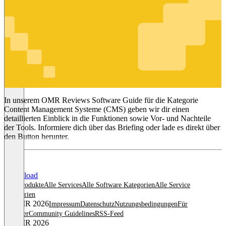
Content
Management
Systeme
(CMS)
In unserem OMR Reviews Software Guide für die Kategorie
Content Management Systeme (CMS) geben wir dir einen
detaillierten Einblick in die Funktionen sowie Vor- und Nachteile
der Tools. Informiere dich über das Briefing oder lade es direkt über
den Button herunter.
Download
Alle Produkte
Alle Services
Alle Software Kategorien
Alle Service
Kategorien
© OMR 2026
Impressum
Datenschutz
Nutzungsbedingungen
Für
Anbieter
Community Guidelines
RSS-Feed
© OMR 2026