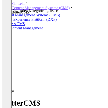
Startseite
Content Management Systeme (CMS)
In den folgenden Kategorien gelistet:
ButterCMS
Content Management Systeme (CMS)
Digital Experience Plattform (DXP)
Headless CMS
Web Content Management
ButterCMS