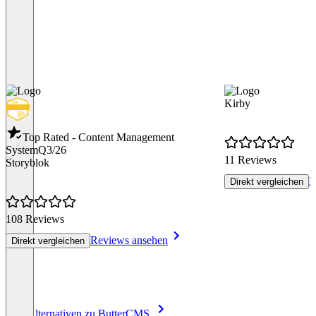
Kirby
Top Rated - Content Management
System
Q3/26
11 Reviews
Storyblok
R
Direkt vergleichen
108 Reviews
Reviews ansehen
Direkt vergleichen
Item
Alle Alternativen zu ButterCMS