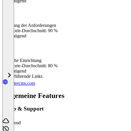
Ungenügend
Erfüllung der Anforderungen
0
%
Kategorie-Durchschnitt: 90 %
Ungenügend
Einfache Einrichtung
0
%
Kategorie-Durchschnitt: 80 %
Ungenügend
Weiterführende Links
buttercms.com
Allgemeine Features
Setup & Support
Cloud