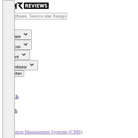
Software
Services
Content
Für Anbieter
Bewerten
Deutsch
English
Content Management Systeme (CMS)