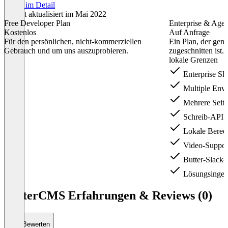
Preise im Detail
Zuletzt aktualisiert im Mai 2022
Free Developer Plan
Enterprise & Age
Kostenlos
Auf Anfrage
Für den persönlichen, nicht-kommerziellen
Ein Plan, der gen
Gebrauch und um uns auszuprobieren.
zugeschnitten ist.
lokale Grenzen
Enterprise S
Multiple Env
Mehrere Seit
Schreib-API
Lokale Berec
Video-Suppor
Butter-Slack-
Lösungsingeni
Item
1
ButterCMS Erfahrungen & Reviews (0)
of
5
Bewerten