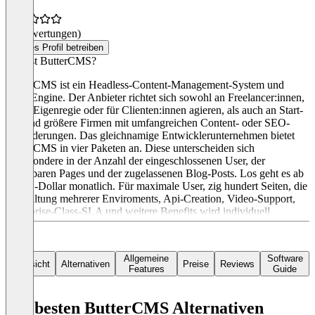
(0 Bewertungen)
Dieses Profil betreiben
Was ist ButterCMS?
ButterCMS ist ein Headless-Content-Management-System und
Blog-Engine. Der Anbieter richtet sich sowohl an Freelancer:innen,
die in Eigenregie oder für Clienten:innen agieren, als auch an Start-
ups und größere Firmen mit umfangreichen Content- oder SEO-
Anforderungen. Das gleichnamige Entwicklerunternehmen bietet
ButterCMS in vier Paketen an. Diese unterscheiden sich
insbesondere in der Anzahl der eingeschlossenen User, der
erstellbaren Pages und der zugelassenen Blog-Posts. Los geht es ab
83 US-Dollar monatlich. Für maximale User, zig hundert Seiten, die
Verwaltung mehrerer Enviroments, Api-Creation, Video-Support,
Enterprise-Class-SLA und weitere Benefits wird individuell
kalkuliert. Interessent:innen können ButterCMS zunächst 30 Tage
kostenlos testen.
Allgemeine
Software
Übersicht
Alternativen
Preise
Reviews
Features
Guide
Die besten ButterCMS Alternativen