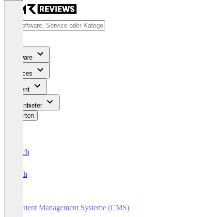
Software
Services
Content
Für Anbieter
Bewerten
Deutsch
English
Content Management Systeme (CMS)