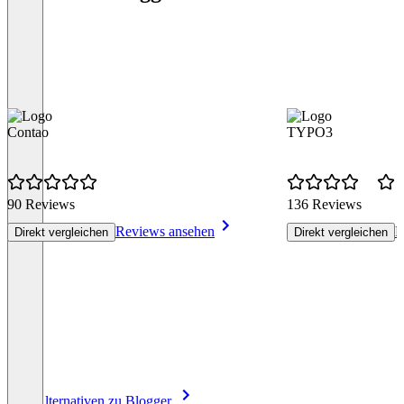
Contao
TYPO3
90 Reviews
136 Reviews
Reviews ansehen
R
Direkt vergleichen
Direkt vergleichen
Item
Alle Alternativen zu Blogger