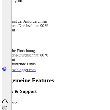
Ungenügend
Erfüllung der Anforderungen
0
%
Kategorie-Durchschnitt: 90 %
Sehr gut
Einfache Einrichtung
0
%
Kategorie-Durchschnitt: 80 %
Sehr gut
Weiterführende Links
www.blogger.com
Allgemeine Features
Setup & Support
Cloud