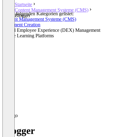
Startseite
Content Management Systeme (CMS)
In den folgenden Kategorien gelistet:
Blogger
Content Management Systeme (CMS)
Document Creation
Digital Employee Experience (DEX) Management
Online Learning Platforms
Blogger