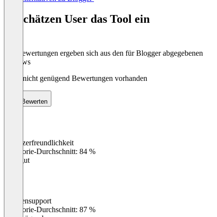
1
of
So schätzen User das Tool ein
8
Die Bewertungen ergeben sich aus den für Blogger abgegebenen
Reviews
Noch nicht genügend Bewertungen vorhanden
Bewerten
Benutzerfreundlichkeit
0
%
Kategorie-Durchschnitt: 84 %
Sehr gut
Kundensupport
0
%
Kategorie-Durchschnitt: 87 %