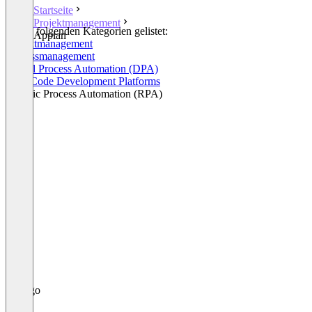
Startseite
Projektmanagement
In den folgenden Kategorien gelistet:
Appian
Projektmanagement
Prozessmanagement
Digital Process Automation (DPA)
Low-Code Development Platforms
Robotic Process Automation (RPA)
+2