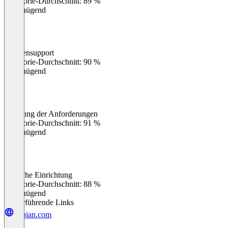
Kategorie-Durchschnitt: 89 %
Ungenügend
Kundensupport
0
%
Kategorie-Durchschnitt: 90 %
Ungenügend
Erfüllung der Anforderungen
0
%
Kategorie-Durchschnitt: 91 %
Ungenügend
Einfache Einrichtung
0
%
Kategorie-Durchschnitt: 88 %
Ungenügend
Weiterführende Links
appian.com