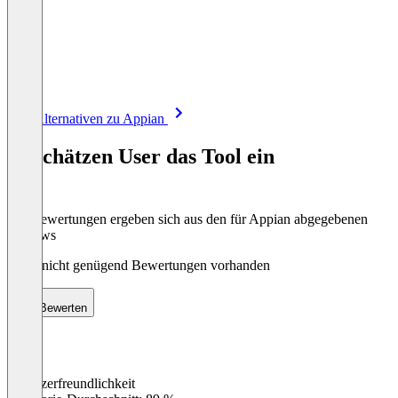
Item
Alle Alternativen zu Appian
1
of
So schätzen User das Tool ein
8
Die Bewertungen ergeben sich aus den für Appian abgegebenen
Reviews
Noch nicht genügend Bewertungen vorhanden
Bewerten
Benutzerfreundlichkeit
0
%