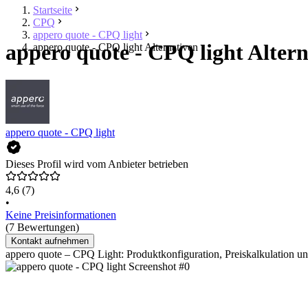
Startseite
CPQ
appero quote - CPQ light
appero quote - CPQ light Altern
appero quote - CPQ light Alternativen
appero quote - CPQ light
Dieses Profil wird vom Anbieter betrieben
4,6
(7)
•
Keine Preisinformationen
(7 Bewertungen)
Kontakt aufnehmen
appero quote – CPQ Light: Produktkonfiguration, Preiskalkulation und