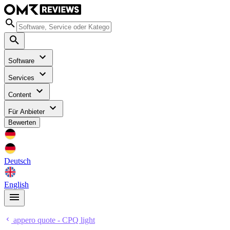
Software
Services
Content
Für Anbieter
Bewerten
Deutsch
English
appero quote - CPQ light