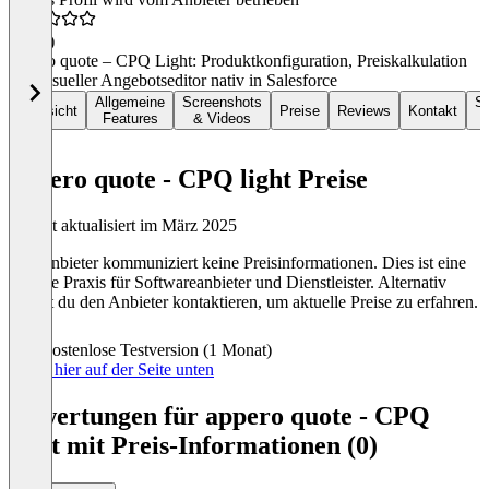
4,6
(7)
appero quote – CPQ Light: Produktkonfiguration, Preiskalkulation
und visueller Angebotseditor nativ in Salesforce
Allgemeine
Screenshots
So
Übersicht
Preise
Reviews
Kontakt
Features
& Videos
appero quote - CPQ light Preise
Zuletzt aktualisiert im März 2025
Der Anbieter kommuniziert keine Preisinformationen. Dies ist eine
übliche Praxis für Softwareanbieter und Dienstleister. Alternativ
kannst du den Anbieter kontaktieren, um aktuelle Preise zu erfahren.
Kostenlose Testversion (1 Monat)
Preise hier auf der Seite unten
Bewertungen für appero quote - CPQ
light mit Preis-Informationen (0)