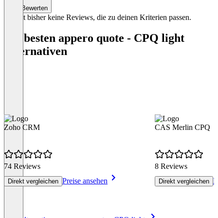
Bewerten
Es gibt bisher keine Reviews, die zu deinen Kriterien passen.
Die besten appero quote - CPQ light
Alternativen
Zoho CRM
CAS Merlin CPQ
74 Reviews
8 Reviews
Preise ansehen
P
Direkt vergleichen
Direkt vergleichen
Item