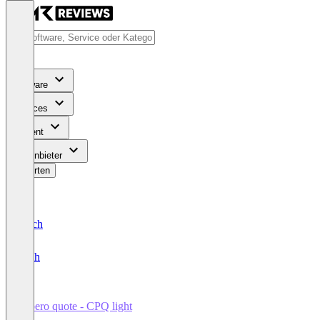
Software
Services
Content
Für Anbieter
Bewerten
Deutsch
English
appero quote - CPQ light